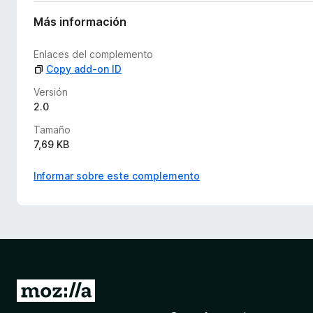
y
v
Más información
a
l
Enlaces del complemento
o
Copy add-on ID
r
a
Versión
c
2.0
i
Tamaño
o
7,69 KB
n
e
Informar sobre este complemento
s
I
r