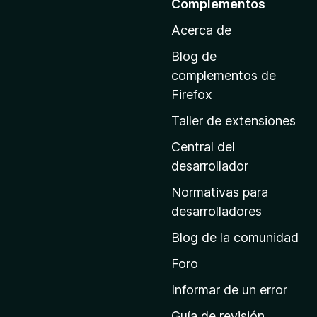
Complementos
a
Acerca de
l
a
Blog de
p
complementos de
á
Firefox
g
Taller de extensiones
i
n
Central del
a
desarrollador
d
Normativas para
e
desarrolladores
i
Blog de la comunidad
n
i
Foro
c
Informar de un error
i
Guía de revisión