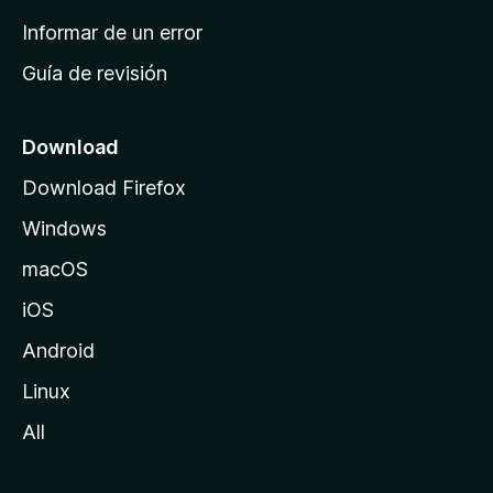
n
Informar de un error
i
Guía de revisión
c
i
o
Download
d
Download Firefox
e
Windows
M
o
macOS
z
iOS
i
l
Android
l
Linux
a
All