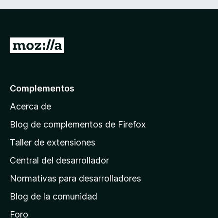
I
r
a
l
Complementos
a
Acerca de
p
á
Blog de complementos de Firefox
g
Taller de extensiones
i
Central del desarrollador
n
a
Normativas para desarrolladores
d
Blog de la comunidad
e
i
Foro