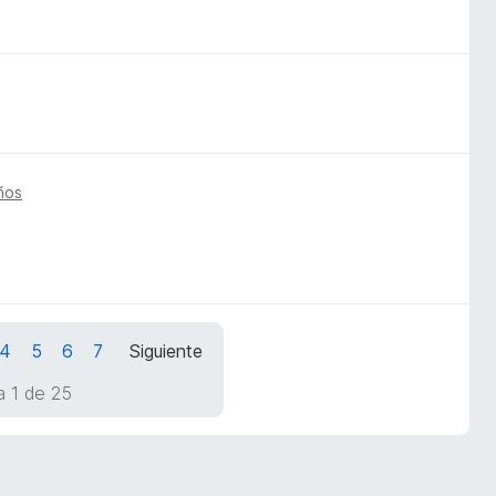
ños
4
5
6
7
Siguiente
a 1 de 25