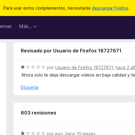
Para usar estos complementos, necesitarás
descargar Firefox
.
emas
Más...
Revisado por Usuario de Firefox 18727671
S
por
Usuario de Firefox 18727671
,
hace 2 a
e
Ahora solo te deja descargar videos en baja calidad y 
v
a
Etiquetar
l
o
r
ó
603 revisiones
c
o
n
S
por
exo
,
hace 10 meses