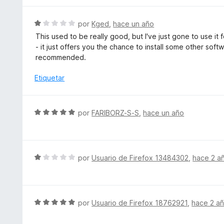
e
r
5
ó
S
por
Kged
,
hace un año
c
e
This used to be really good, but I've just gone to use it 
o
v
- it just offers you the chance to install some other soft
n
a
recommended.
1
l
d
o
Etiquetar
e
r
5
ó
c
S
por
FARIBORZ-S-S
,
hace un año
o
e
n
v
1
a
d
l
S
por
Usuario de Firefox 13484302
,
hace 2 a
e
o
e
5
r
v
ó
a
c
l
S
por
Usuario de Firefox 18762921
,
hace 2 a
o
o
e
n
r
v