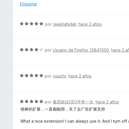
o
o
Etiquetar
5
n
r
4
ó
d
c
S
por
rajashahidali
,
hace 2 años
e
o
e
5
n
v
1
a
d
l
S
por
Usuario de Firefox 15841500
,
hace 2 a
e
o
e
5
r
v
ó
a
c
l
S
por
yuuichi
,
hace 2 años
o
o
e
n
r
v
5
ó
a
d
c
l
S
por
索尼前任CEO平井一夫
,
hace 2 años
e
o
o
e
5
很棒的扩展，一直都能用，关了去广告扩展支持
n
r
v
4
ó
a
What a nice extension! I can always use it. And I turn of
d
c
l
e