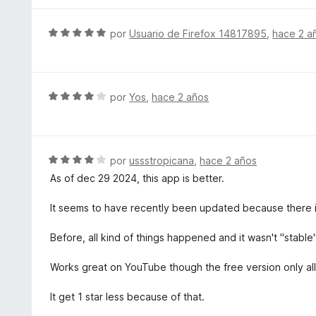
5
ó
a
d
c
l
S
por
Usuario de Firefox 14817895
,
hace 2 a
e
o
o
e
5
n
r
v
1
ó
a
d
c
l
S
por
Yos
,
hace 2 años
e
o
o
e
5
n
r
v
5
ó
a
d
c
l
S
por
ussstropicana
,
hace 2 años
e
o
o
e
5
As of dec 29 2024, this app is better.
n
r
v
5
ó
a
It seems to have recently been updated because there i
d
c
l
e
o
o
Before, all kind of things happened and it wasn't "stable
5
n
r
4
ó
Works great on YouTube though the free version only al
d
c
e
o
It get 1 star less because of that.
5
n