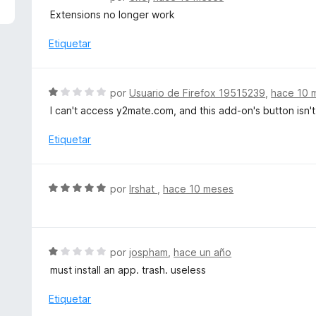
1
e
Extensions no longer work
d
v
e
a
Etiquetar
5
l
o
r
S
por
Usuario de Firefox 19515239
,
hace 10 
ó
e
I can't access y2mate.com, and this add-on's button isn'
c
v
o
a
Etiquetar
n
l
1
o
d
r
S
e
por
Irshat
,
hace 10 meses
ó
e
5
c
v
o
a
n
l
S
por
jospham
,
hace un año
1
o
e
d
must install an app. trash. useless
r
v
e
ó
a
Etiquetar
5
c
l