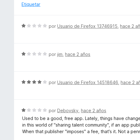
4
Etiquetar
d
e
5
S
por
Usuario de Firefox 13746915
,
hace 2 a
e
v
a
l
S
por
jim
,
hace 2 años
o
e
r
v
ó
a
c
l
S
por
Usuario de Firefox 14518646
,
hace 2 a
o
o
e
n
r
v
1
ó
a
d
c
l
S
por
Debovsky
,
hace 2 años
e
o
o
e
5
Used to be a good, free app. Lately, things have chang
n
r
v
in this world of "sharing talent community", if an app pu
1
ó
a
When that publisher "imposes" a fee, that's it. Not a pen
d
c
l
e