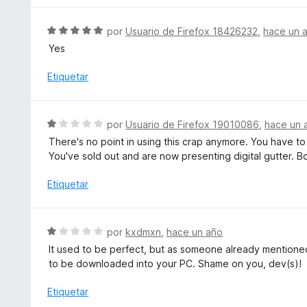
o
o
n
r
S
por
Usuario de Firefox 18426232
,
hace un 
5
ó
e
d
Yes
c
v
e
o
a
Etiquetar
5
n
l
1
o
d
r
S
e
por
Usuario de Firefox 19010086
,
hace un 
ó
e
5
There's no point in using this crap anymore. You have to 
c
v
You've sold out and are now presenting digital gutter. B
o
a
n
l
Etiquetar
5
o
d
r
e
ó
S
5
por
kxdmxn
,
hace un año
c
e
It used to be perfect, but as someone already mentioned
o
v
to be downloaded into your PC. Shame on you, dev(s)!
n
a
1
l
Etiquetar
d
o