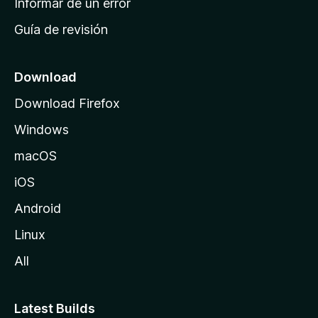
Informar de un error
i
Guía de revisión
c
i
o
Download
d
Download Firefox
e
Windows
M
o
macOS
z
iOS
i
l
Android
l
Linux
a
All
Latest Builds