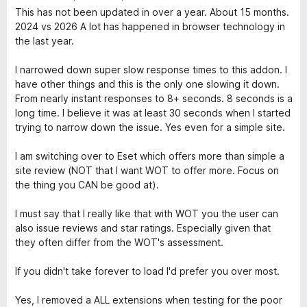
r
e
This has not been updated in over a year. About 15 months.
N
ó
v
2024 vs 2026 A lot has happened in browser technology in
c
a
the last year.
o
l
a
n
o
I narrowed down super slow response times to this addon. I
3
r
have other things and this is the only one slowing it down.
v
d
ó
From nearly instant responses to 8+ seconds. 8 seconds is a
e
c
long time. I believe it was at least 30 seconds when I started
e
5
o
trying to narrow down the issue. Yes even for a simple site.
n
g
2
I am switching over to Eset which offers more than simple a
d
site review (NOT that I want WOT to offer more. Focus on
e
the thing you CAN be good at).
a
5
I must say that I really like that with WOT you the user can
c
also issue reviews and star ratings. Especially given that
they often differ from the WOT's assessment.
i
If you didn't take forever to load I'd prefer you over most.
ó
Yes, I removed a ALL extensions when testing for the poor