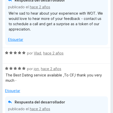
Respuesta del desarrollador
r
o
d
publicado el
hace 2 años
ó
n
e
We’re sad to hear about your experience with WOT. We
c
5
5
would love to hear more of your feedback - contact us
o
d
to schedule a call and get a surprise as a token of our
n
e
appreciation.
1
5
d
Etiquetar
e
5
S
por
Vlad
,
hace 2 años
e
v
S
a
por
jon
,
hace 2 años
e
l
The Best Dating service available ,To CF,I thank you very
v
o
much ·
a
r
l
ó
Etiquetar
o
c
r
o
Respuesta del desarrollador
ó
n
publicado el
hace 2 años
c
5