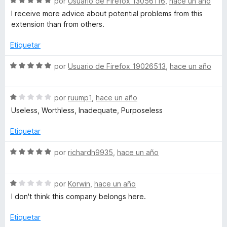
5
S
a
por
Usuario de Firefox 13056116
,
hace un año
r
o
e
l
ó
n
I receive more advice about potential problems from this
v
o
c
1
extension than from others.
a
r
o
d
l
ó
n
e
Etiquetar
o
c
5
5
r
o
d
S
por
Usuario de Firefox 19026513
,
hace un año
ó
n
e
e
c
5
5
v
o
d
S
a
por
ruump1
,
hace un año
n
e
e
l
Useless, Worthless, Inadequate, Purposeless
5
5
v
o
d
a
r
Etiquetar
e
l
ó
5
o
c
S
por
richardh9935
,
hace un año
r
o
e
ó
n
v
c
5
S
a
por
Korwin
,
hace un año
o
d
e
l
I don't think this company belongs here.
n
e
v
o
1
5
a
r
Etiquetar
d
l
ó