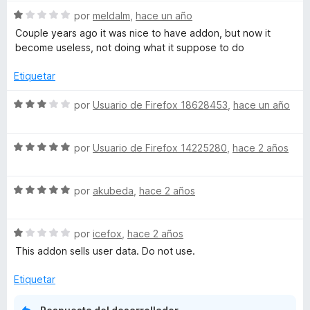
e
o
c
S
por
meldalm
,
hace un año
5
r
o
e
Couple years ago it was nice to have addon, but now it
ó
n
v
become useless, not doing what it suppose to do
c
5
a
o
d
l
Etiquetar
n
e
o
1
5
r
S
por
Usuario de Firefox 18628453
,
hace un año
d
ó
e
e
c
v
5
o
S
a
por
Usuario de Firefox 14225280
,
hace 2 años
n
e
l
1
v
o
d
S
a
por
akubeda
,
hace 2 años
r
e
e
l
ó
5
v
o
c
S
a
por
icefox
,
hace 2 años
r
o
e
l
ó
n
This addon sells user data. Do not use.
v
o
c
3
a
r
o
d
Etiquetar
l
ó
n
e
o
c
5
5