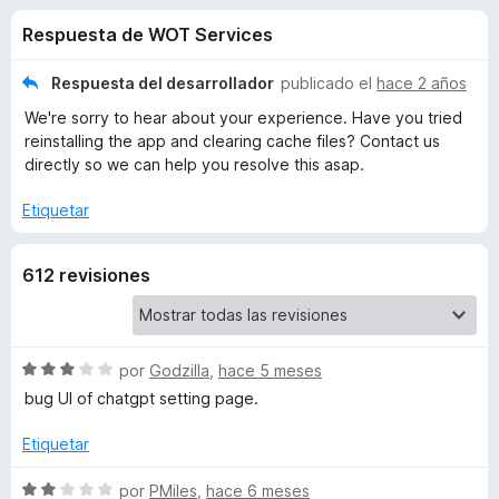
o
n
e
Respuesta de WOT Services
3
n
n
,
t
7
Respuesta del desarrollador
publicado el
hace 2 años
o
e
d
We're sorry to hear about your experience. Have you tried
s
e
reinstalling the app and clearing cache files? Contact us
5
p
s
directly so we can help you resolve this asap.
a
r
Etiquetar
d
a
F
e
612 revisiones
i
r
W
e
f
S
por
Godzilla
,
hace 5 meses
O
e
o
bug UI of chatgpt setting page.
v
x
T
a
Etiquetar
l
-
o
S
por
PMiles
,
hace 6 meses