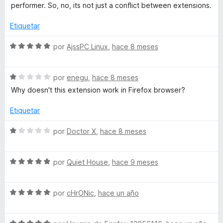
performer. So, no, its not just a conflict between extensions.
n
Etiquetar
s
S
por
AjssPC Linux
,
hace 8 meses
e
e
v
S
a
por
enegu
,
hace 8 meses
g
e
l
Why doesn't this extension work in Firefox browser?
v
o
u
a
r
Etiquetar
l
ó
r
o
c
S
por
Doctor X
,
hace 8 meses
r
o
e
ó
a
n
v
c
5
S
a
por
Quiet House
,
hace 9 meses
o
d
e
l
n
e
v
o
1
5
S
a
por
cHrONic
,
hace un año
r
d
e
l
ó
e
v
o
c