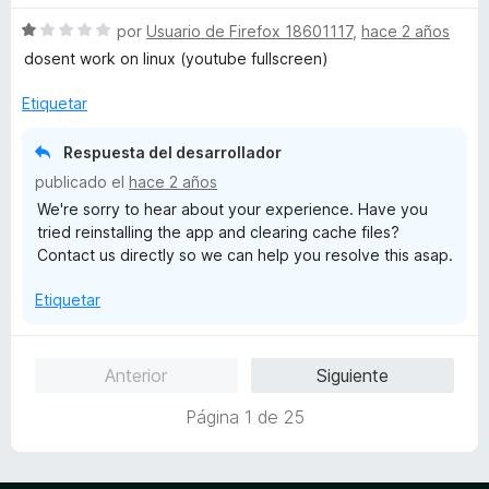
v
o
c
5
5
S
a
por
Usuario de Firefox 18601117
,
hace 2 años
r
o
d
e
l
ó
n
e
dosent work on linux (youtube fullscreen)
v
o
c
5
5
a
r
o
d
Etiquetar
l
ó
n
e
o
c
5
5
Respuesta del desarrollador
r
o
d
publicado el
hace 2 años
ó
n
e
We're sorry to hear about your experience. Have you
c
5
5
tried reinstalling the app and clearing cache files?
o
d
Contact us directly so we can help you resolve this asap.
n
e
1
5
Etiquetar
d
e
5
Anterior
Siguiente
Página 1 de 25