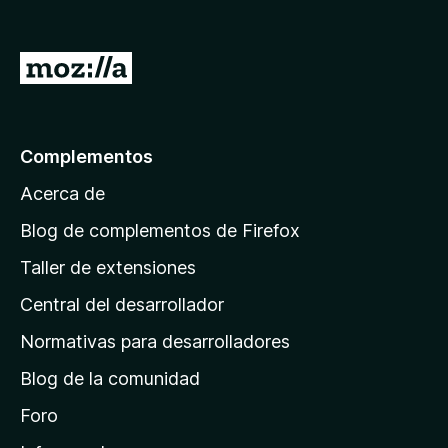
I
r
a
l
Complementos
a
Acerca de
p
á
Blog de complementos de Firefox
g
Taller de extensiones
i
Central del desarrollador
n
a
Normativas para desarrolladores
d
Blog de la comunidad
e
i
Foro
n