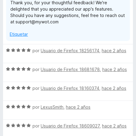
Thank you, for your thoughtful feedback! We're
o
d
delighted that you appreciated our app's features.
n
e
Should you have any suggestions, feel free to reach out
5
5
at support@mywot.com
d
e
Etiquetar
5
S
por
Usuario de Firefox 18256174
,
hace 2 años
e
v
S
a
por
Usuario de Firefox 18681678
,
hace 2 años
e
l
v
o
S
a
por
Usuario de Firefox 18160374
,
hace 2 años
r
e
l
ó
v
o
c
S
a
por
LexusSmith
,
hace 2 años
r
o
e
l
ó
n
v
o
c
5
S
a
por
Usuario de Firefox 18609027
,
hace 2 años
r
o
d
e
l
ó
n
e