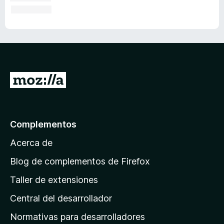
I
r
a
l
Complementos
a
Acerca de
p
á
Blog de complementos de Firefox
g
Taller de extensiones
i
Central del desarrollador
n
a
Normativas para desarrolladores