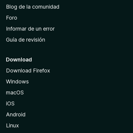
d
Blog de la comunidad
e
i
Foro
n
Informar de un error
i
Guía de revisión
c
i
o
Download
d
Download Firefox
e
Windows
M
o
macOS
z
iOS
i
l
Android
l
Linux
a