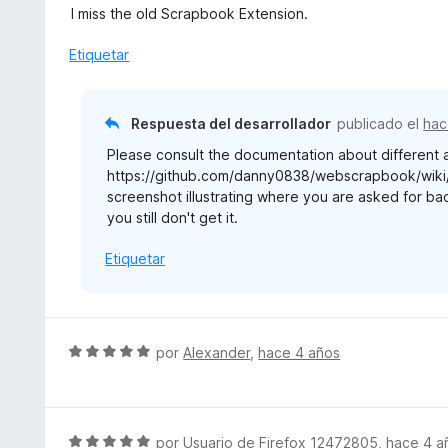
ó
a
5
I miss the old Scrapbook Extension.
c
l
o
o
Etiquetar
n
r
5
ó
d
c
Respuesta del desarrollador
publicado el
hac
e
o
5
Please consult the documentation about different
n
https://github.com/danny0838/webscrapbook/wiki/Ba
1
screenshot illustrating where you are asked for bac
d
you still don't get it.
e
5
Etiquetar
S
por
Alexander
,
hace 4 años
e
v
a
l
S
por
Usuario de Firefox 12472805
,
hace 4 a