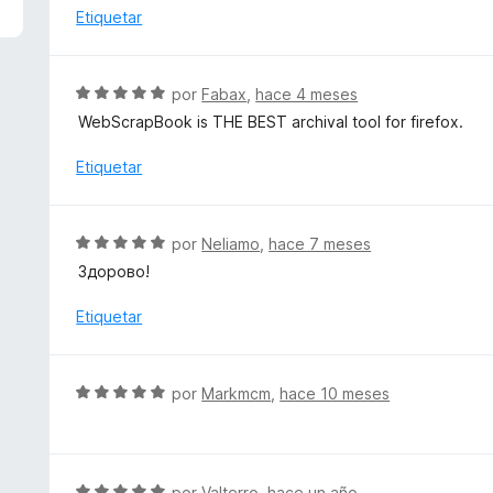
5
a
Etiquetar
d
l
e
o
5
r
S
por
Fabax
,
hace 4 meses
ó
e
WebScrapBook is THE BEST archival tool for firefox.
c
v
o
a
Etiquetar
n
l
5
o
d
r
S
e
por
Neliamo
,
hace 7 meses
ó
e
5
Здорово!
c
v
o
a
Etiquetar
n
l
5
o
d
r
S
e
por
Markmcm
,
hace 10 meses
ó
e
5
c
v
o
a
n
l
S
por
Valterro
,
hace un año