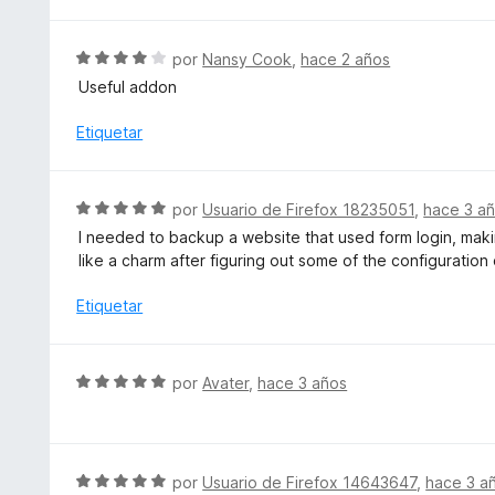
l
5
o
d
r
S
e
por
Nansy Cook
,
hace 2 años
ó
e
5
Useful addon
c
v
o
a
Etiquetar
n
l
5
o
d
r
S
e
por
Usuario de Firefox 18235051
,
hace 3 a
ó
e
5
I needed to backup a website that used form login, maki
c
v
like a charm after figuring out some of the configuration
o
a
n
l
Etiquetar
4
o
d
r
e
ó
S
5
por
Avater
,
hace 3 años
c
e
o
v
n
a
5
l
S
por
Usuario de Firefox 14643647
,
hace 3 a
d