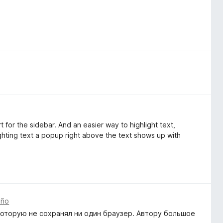
 for the sidebar. And an easier way to highlight text,
ighting text a popup right above the text shows up with
año
которую не сохранял ни один браузер. Автору большое