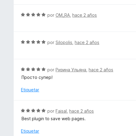
S
por
OM_RA
,
hace 2 años
e
v
a
l
S
por
Silopolis
,
hace 2 años
o
e
r
v
ó
a
c
l
S
por
Ризина Ульяна
,
hace 2 años
o
o
e
Просто супер!
n
r
v
5
ó
a
Etiquetar
d
c
l
e
o
o
5
n
r
S
por
Faisal
,
hace 2 años
5
ó
e
d
Best plugin to save web pages.
c
v
e
o
a
Etiquetar
5
n