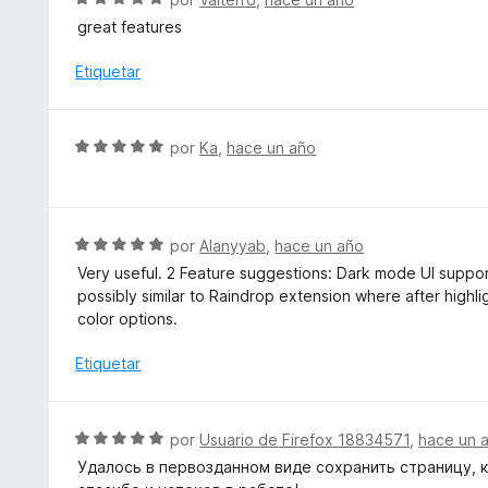
5
o
e
d
great features
r
v
e
ó
a
Etiquetar
5
c
l
o
o
n
r
S
por
Ka
,
hace un año
5
ó
e
d
c
v
e
o
a
5
n
l
S
por
Alanyyab
,
hace un año
5
o
e
d
Very useful. 2 Feature suggestions: Dark mode UI support
r
v
e
possibly similar to Raindrop extension where after highl
ó
a
5
color options.
c
l
o
o
Etiquetar
n
r
5
ó
d
c
S
por
Usuario de Firefox 18834571
,
hace un 
e
o
e
5
Удалось в первозданном виде сохранить страницу, 
n
v