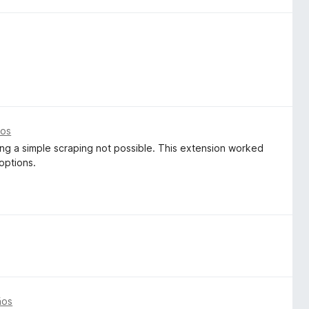
ños
ng a simple scraping not possible. This extension worked
 options.
ños