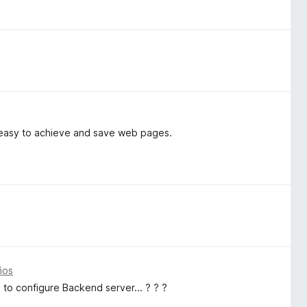
y easy to achieve and save web pages.
ños
to configure Backend server... ? ? ?