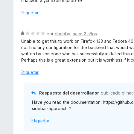
спасибо и успехов в работе!
5
a
d
l
Etiquetar
e
o
5
r
ó
S
por
ehobby
,
hace 2 años
c
e
Unable to get this to work on Firefox 133 and Fedora 40
o
v
not find any configuration for the backend that would wo
n
a
written by someone who has successfully installed this e
5
l
Perhaps this is a great extension but it is worthless if it 
d
o
e
r
Etiquetar
5
ó
c
o
Respuesta del desarrollador
publicado el
hac
n
Have you read the documentation: https://githu
1
sidebar-approach ?
d
e
Etiquetar
5