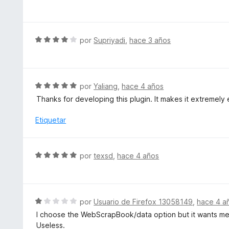
o
e
e
r
v
5
ó
a
c
l
S
por
Supriyadi
,
hace 3 años
o
o
e
n
r
v
5
ó
a
d
c
l
S
por
Yaliang
,
hace 4 años
e
o
o
e
5
Thanks for developing this plugin. It makes it extremel
n
r
v
5
ó
a
Etiquetar
d
c
l
e
o
o
5
n
r
S
por
texsd
,
hace 4 años
4
ó
e
d
c
v
e
o
a
5
n
l
S
por
Usuario de Firefox 13058149
,
hace 4 a
5
o
e
d
I choose the WebScrapBook/data option but it wants me 
r
v
e
Useless.