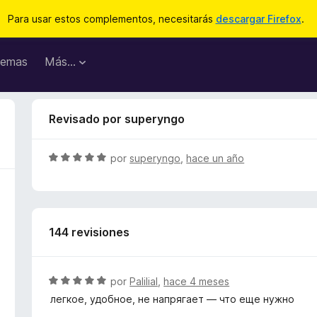
Para usar estos complementos, necesitarás
descargar Firefox
.
emas
Más...
Revisado por superyngo
S
por
superyngo
,
hace un año
e
v
a
l
144 revisiones
o
r
ó
c
S
por
Palilial
,
hace 4 meses
o
e
легкое, удобное, не напрягает — что еще нужно
n
v