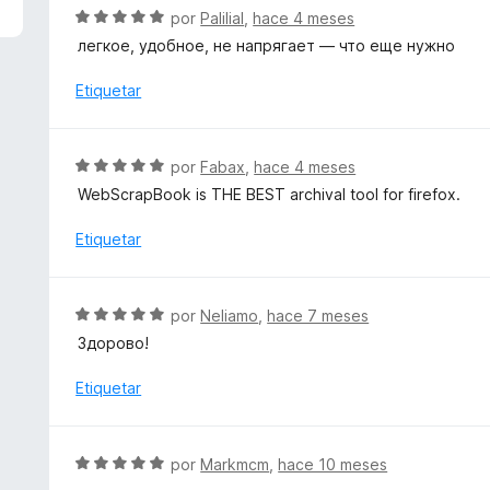
5
S
por
Palilial
,
hace 4 meses
d
e
легкое, удобное, не напрягает — что еще нужно
e
v
5
a
Etiquetar
l
o
r
S
por
Fabax
,
hace 4 meses
ó
e
WebScrapBook is THE BEST archival tool for firefox.
c
v
o
a
Etiquetar
n
l
5
o
d
r
S
e
por
Neliamo
,
hace 7 meses
ó
e
5
Здорово!
c
v
o
a
Etiquetar
n
l
5
o
d
r
S
e
por
Markmcm
,
hace 10 meses
ó
e
5