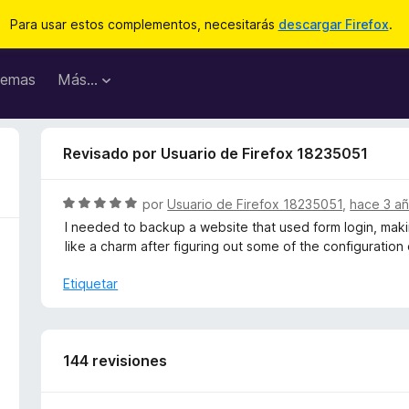
Para usar estos complementos, necesitarás
descargar Firefox
.
emas
Más...
Revisado por Usuario de Firefox 18235051
S
por
Usuario de Firefox 18235051
,
hace 3 a
e
I needed to backup a website that used form login, maki
v
like a charm after figuring out some of the configuration
a
l
Etiquetar
o
r
ó
c
144 revisiones
o
n