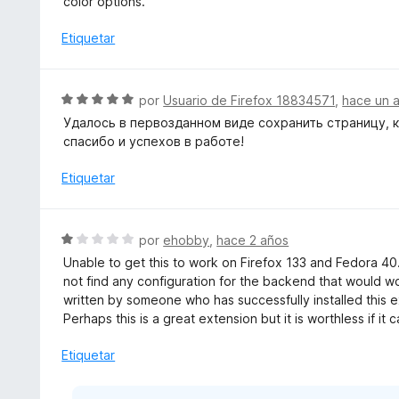
color options.
d
c
l
e
o
o
Etiquetar
5
n
r
5
ó
d
c
S
por
Usuario de Firefox 18834571
,
hace un 
e
o
e
5
Удалось в первозданном виде сохранить страницу, 
n
v
спасибо и успехов в работе!
5
a
d
l
Etiquetar
e
o
5
r
ó
S
por
ehobby
,
hace 2 años
c
e
Unable to get this to work on Firefox 133 and Fedora 40
o
v
not find any configuration for the backend that would wo
n
a
written by someone who has successfully installed this e
5
l
Perhaps this is a great extension but it is worthless if it 
d
o
e
r
Etiquetar
5
ó
c