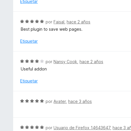
a
Etiquetar
d
c
l
e
o
o
5
n
r
S
por
Faisal
,
hace 2 años
5
ó
e
d
Best plugin to save web pages.
c
v
e
o
a
Etiquetar
5
n
l
5
o
d
r
S
e
por
Nansy Cook
,
hace 2 años
ó
e
5
Useful addon
c
v
o
a
Etiquetar
n
l
5
o
d
r
S
e
por
Avater
,
hace 3 años
ó
e
5
c
v
o
a
n
l
S
por
Usuario de Firefox 14643647
,
hace 3 a
4