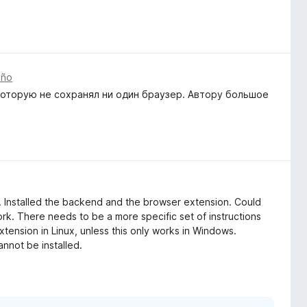
año
которую не сохранял ни один браузер. Автору большое
. Installed the backend and the browser extension. Could
rk. There needs to be a more specific set of instructions
xtension in Linux, unless this only works in Windows.
cannot be installed.