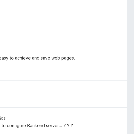
y easy to achieve and save web pages.
ños
to configure Backend server... ? ? ?