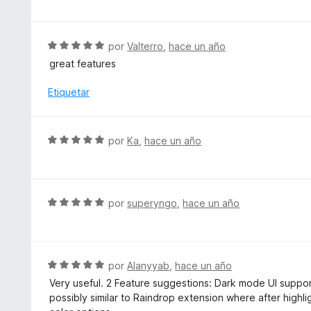
c
v
o
a
n
l
S
por
Valterro
,
hace un año
5
o
e
d
great features
r
v
e
ó
a
Etiquetar
5
c
l
o
o
n
r
S
por
Ka
,
hace un año
5
ó
e
d
c
v
e
o
a
5
n
l
S
por
superyngo
,
hace un año
5
o
e
d
r
v
e
ó
a
5
c
l
S
por
Alanyyab
,
hace un año
o
o
e
Very useful. 2 Feature suggestions: Dark mode UI support
n
r
v
possibly similar to Raindrop extension where after highl
5
ó
a