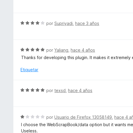
o
e
d
r
v
e
ó
a
5
c
l
S
por
Supriyadi
,
hace 3 años
o
o
e
n
r
v
5
ó
a
d
c
l
S
por
Yaliang
,
hace 4 años
e
o
o
e
5
Thanks for developing this plugin. It makes it extremel
n
r
v
5
ó
a
Etiquetar
d
c
l
e
o
o
5
n
r
S
por
texsd
,
hace 4 años
4
ó
e
d
c
v
e
o
a
5
n
l
S
por
Usuario de Firefox 13058149
,
hace 4 a
5
o
e
d
I choose the WebScrapBook/data option but it wants me 
r
v
e
Useless.