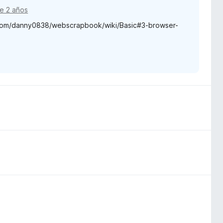
e 2 años
b.com/danny0838/webscrapbook/wiki/Basic#3-browser-