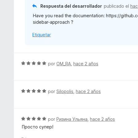
o
Respuesta del desarrollador
publicado el
hac
n
Have you read the documentation: https://githu
1
sidebar-approach ?
d
e
Etiquetar
5
S
por
OM_RA
,
hace 2 años
e
v
a
l
S
por
Silopolis
,
hace 2 años
o
e
r
v
ó
a
c
l
S
por
Ризина Ульяна
,
hace 2 años
o
o
e
Просто супер!
n
r
v
5
ó