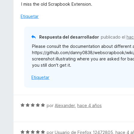
ó
a
5
I miss the old Scrapbook Extension.
c
l
o
o
Etiquetar
n
r
5
ó
d
c
Respuesta del desarrollador
publicado el
hac
e
o
5
Please consult the documentation about different
n
https://github.com/danny0838/webscrapbook/wiki/Ba
1
screenshot illustrating where you are asked for bac
d
you still don't get it.
e
5
Etiquetar
S
por
Alexander
,
hace 4 años
e
v
a
l
S
por
Usuario de Firefox 12472805
,
hace 4 a