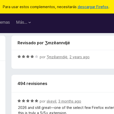
Para usar estos complementos, necesitarás
descargar Firefox
.
emas
Más...
Revisado por Ʒmzêanndjë
S
por
Ʒmzêanndjë
,
2 years ago
e
v
a
l
494 revisiones
o
r
ó
c
S
por
skevil
,
3 months ago
o
e
2026 and still great—one of the select few Firefox exten
n
v
this is truly a 5/5⭐ extension.