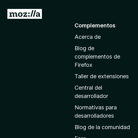
I
r
Complementos
a
Acerca de
l
a
Blog de
p
complementos de
á
Firefox
g
Taller de extensiones
i
n
Central del
a
desarrollador
d
Normativas para
e
desarrolladores
i
Blog de la comunidad
n
i