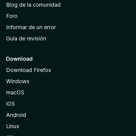
Blog de la comunidad
e
i
Foro
n
Informar de un error
i
Guía de revisión
c
i
o
Download
d
Download Firefox
e
Windows
M
o
macOS
z
iOS
i
l
Android
l
Linux
a