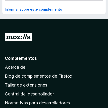
Informar sobre este complemento
I
r
a
l
Complementos
a
Acerca de
p
á
Blog de complementos de Firefox
g
Taller de extensiones
i
Central del desarrollador
n
a
Normativas para desarrolladores
d