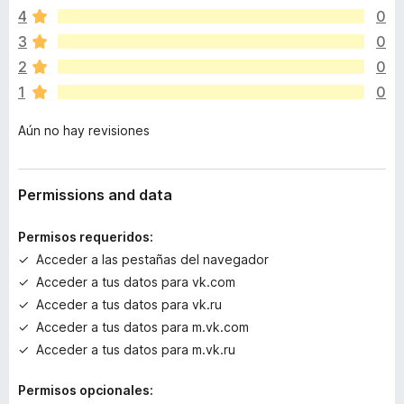
d
4
0
a
v
3
0
í
2
0
a
1
0
n
o
Aún no hay revisiones
h
a
y
v
Permissions and data
a
l
Permisos requeridos:
o
Acceder a las pestañas del navegador
r
Acceder a tus datos para vk.com
a
c
Acceder a tus datos para vk.ru
i
Acceder a tus datos para m.vk.com
o
Acceder a tus datos para m.vk.ru
n
e
Permisos opcionales:
s