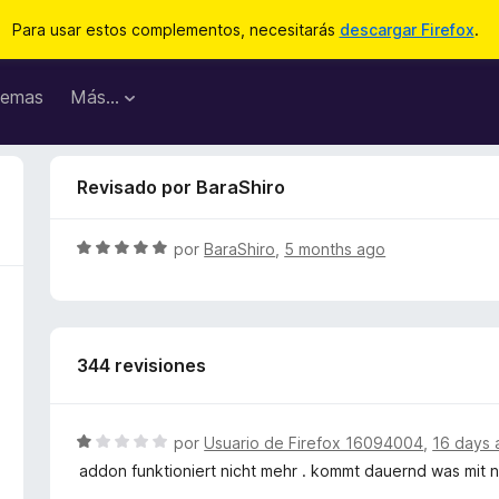
Para usar estos complementos, necesitarás
descargar Firefox
.
emas
Más...
Revisado por BaraShiro
S
por
BaraShiro
,
5 months ago
e
v
a
l
344 revisiones
o
r
ó
c
S
por
Usuario de Firefox 16094004
,
16 days 
o
e
addon funktioniert nicht mehr . kommt dauernd was mit ngi
n
v