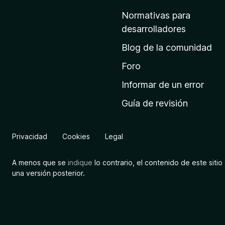
d
Normativas para
e
desarrolladores
i
Blog de la comunidad
n
i
Foro
c
Informar de un error
i
Guía de revisión
o
d
e
Privacidad
Cookies
Legal
M
o
A menos que se
indique
lo contrario, el contenido de este sitio 
z
una versión posterior.
i
l
l