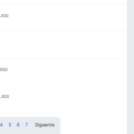
 ago
 ago
s ago
4
5
6
7
Siguiente