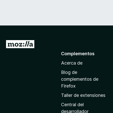
I
r
Complementos
a
Acerca de
l
a
Blog de
p
complementos de
á
Firefox
g
Taller de extensiones
i
n
Central del
a
desarrollador