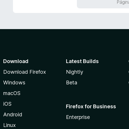
Págin
5
ó
d
c
e
o
5
n
5
d
e
5
Download
Latest Builds
Download Firefox
Nightly
Windows
Beta
macOS
iOS
Firefox for Business
Android
Enterprise
Linux