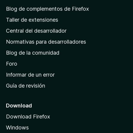
á
Blog de complementos de Firefox
g
Taller de extensiones
i
Central del desarrollador
n
a
Normativas para desarrolladores
d
Blog de la comunidad
e
i
Foro
n
Informar de un error
i
Guía de revisión
c
i
o
Download
d
Download Firefox
e
Windows
M