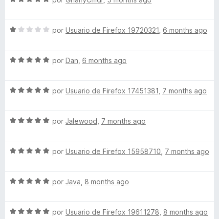
r
o
d
e
l
ó
n
e
v
o
c
5
5
S
a
por
Usuario de Firefox 19720321
,
6 months ago
r
o
d
e
l
ó
n
e
v
o
c
5
5
S
a
por
Dan
,
6 months ago
r
o
d
e
l
ó
n
e
v
o
c
5
5
S
a
por
Usuario de Firefox 17451381
,
7 months ago
r
o
d
e
l
ó
n
e
v
o
c
5
5
S
a
por
Jalewood
,
7 months ago
r
o
d
e
l
ó
n
e
v
o
c
1
5
S
a
por
Usuario de Firefox 15958710
,
7 months ago
r
o
d
e
l
ó
n
e
v
o
c
5
5
S
a
por
Java
,
8 months ago
r
o
d
e
l
ó
n
e
v
o
c
5
5
S
a
por
Usuario de Firefox 19611278
,
8 months ago
r
o
d