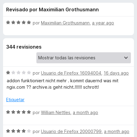
o
n
e
Revisado por Maximilian Grothusmann
4
n
n
,
t
7
S
por
Maximilian Grothusmann
,
a year ago
o
e
d
e
s
e
v
5
a
p
s
344 revisiones
l
a
o
r
d
r
a
ó
F
S
e
por
Usuario de Firefox 16094004
,
16 days ago
c
i
e
o
addon funktioniert nicht mehr . kommt dauernd was mit
v
r
n
ngix.com ?? archive.is geht nicht.!!!!!! schrott!
W
a
5
e
l
d
Etiquetar
f
e
o
e
o
r
S
5
por
William Nettles
,
a month ago
x
b
ó
e
c
v
o
S
a
A
por
Usuario de Firefox 20000799
,
a month ago
n