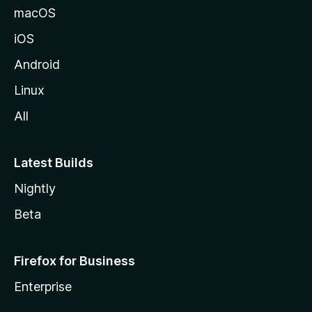
o
macOS
z
iOS
i
l
Android
l
Linux
a
All
Latest Builds
Nightly
Beta
Firefox for Business
Enterprise