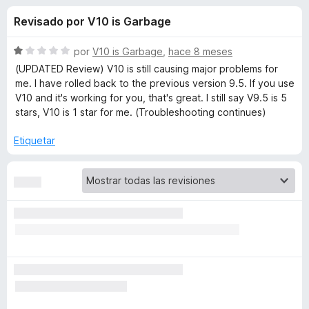
o
n
e
Revisado por V10 is Garbage
4
n
n
,
t
3
S
por
V10 is Garbage
,
hace 8 meses
o
e
d
e
(UPDATED Review) V10 is still causing major problems for
s
e
v
me. I have rolled back to the previous version 9.5. If you use
5
a
p
V10 and it's working for you, that's great. I still say V9.5 is 5
s
l
a
stars, V10 is 1 star for me. (Troubleshooting continues)
o
r
d
r
Etiquetar
a
ó
F
e
c
i
o
r
n
V
1
e
d
f
i
e
o
5
x
d
e