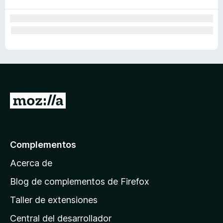
I
r
a
l
Complementos
a
Acerca de
p
á
Blog de complementos de Firefox
g
Taller de extensiones
i
Central del desarrollador
n