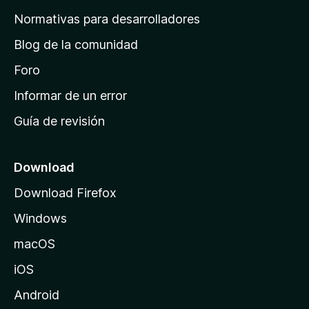
a
Normativas para desarrolladores
d
Blog de la comunidad
e
i
Foro
n
Informar de un error
i
Guía de revisión
c
i
o
Download
d
Download Firefox
e
Windows
M
o
macOS
z
iOS
i
l
Android