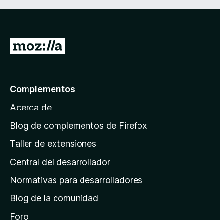
I
r
a
l
Complementos
a
Acerca de
p
á
Blog de complementos de Firefox
g
Taller de extensiones
i
Central del desarrollador
n
a
Normativas para desarrolladores
d
Blog de la comunidad
e
i
Foro