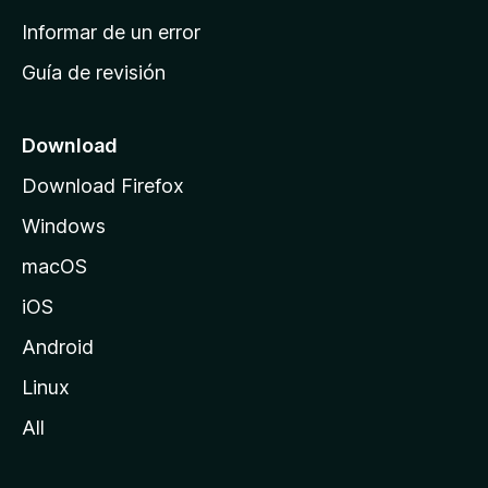
n
Informar de un error
i
Guía de revisión
c
i
o
Download
d
Download Firefox
e
Windows
M
o
macOS
z
iOS
i
l
Android
l
Linux
a
All