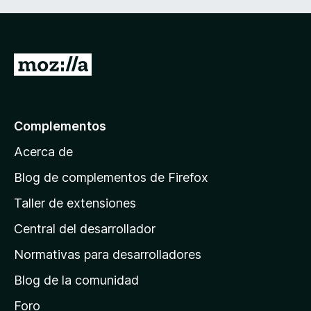
I
r
a
l
Complementos
a
Acerca de
p
á
Blog de complementos de Firefox
g
Taller de extensiones
i
Central del desarrollador
n
a
Normativas para desarrolladores
d
Blog de la comunidad
e
i
Foro