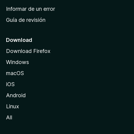
n
Informar de un error
i
Guía de revisión
c
i
o
Download
d
Download Firefox
e
Windows
M
o
macOS
z
iOS
i
l
Android
l
Linux
a
All