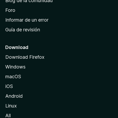
Blog de la comunidad
e
i
Foro
n
Informar de un error
i
Guía de revisión
c
i
o
Download
d
Download Firefox
e
Windows
M
o
macOS
z
iOS
i
l
Android
l
Linux
a
All