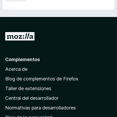
I
r
a
l
Complementos
a
Acerca de
p
á
Blog de complementos de Firefox
g
Taller de extensiones
i
Central del desarrollador
n
a
Normativas para desarrolladores
d