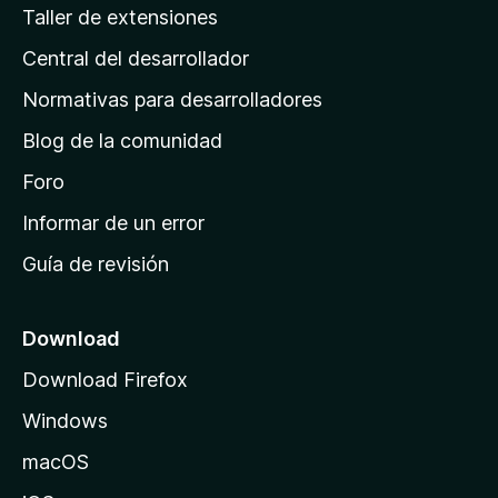
g
Taller de extensiones
i
Central del desarrollador
n
a
Normativas para desarrolladores
d
Blog de la comunidad
e
i
Foro
n
Informar de un error
i
Guía de revisión
c
i
o
Download
d
Download Firefox
e
Windows
M
o
macOS
z