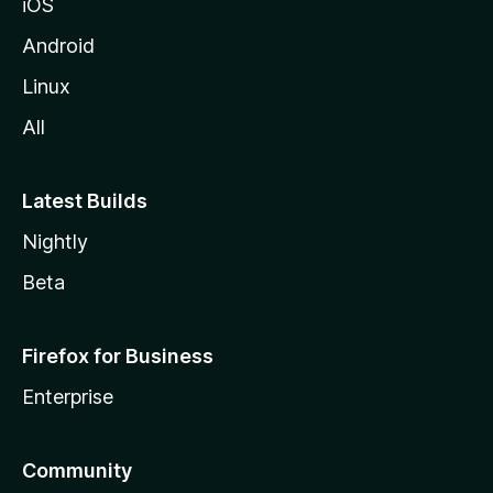
iOS
i
l
Android
l
Linux
a
All
Latest Builds
Nightly
Beta
Firefox for Business
Enterprise
Community