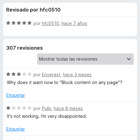
o
n
e
Revisado por hfc0510
3
n
n
,
t
9
S
por
hfc0510
,
hace 7 años
o
e
d
e
s
e
v
5
a
p
s
307 revisiones
l
a
o
r
d
r
a
ó
F
S
e
por
Enverest
,
hace 3 meses
c
i
e
o
Why does it want now to "Block content on any page"?
v
r
n
U
a
5
Etiquetar
e
l
d
f
s
o
S
e
por
Pulls
,
hace 8 meses
o
r
e
5
It's not working. I'm very disappointed.
x
e
ó
v
c
a
Etiquetar
o
l
r
n