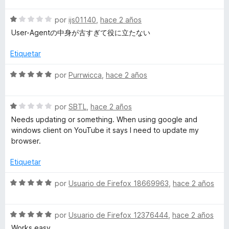
t
v
o
c
1
S
a
por
ijs01140
,
hace 2 años
r
o
d
e
l
ó
n
c
e
User-Agentの中身が古すぎて役に立たない
v
o
c
5
5
a
r
o
d
Etiquetar
h
l
ó
n
e
o
c
5
5
S
por
Purrwicca
,
hace 2 años
e
r
o
d
e
ó
n
e
v
c
r
5
5
S
a
por
SBTL
,
hace 2 años
o
d
e
l
Needs updating or something. When using google and
n
e
v
o
windows client on YouTube it says I need to update my
1
5
a
r
browser.
d
l
ó
e
o
c
Etiquetar
5
r
o
ó
n
S
por
Usuario de Firefox 18669963
,
hace 2 años
c
5
e
o
d
v
n
e
S
a
por
Usuario de Firefox 12376444
,
hace 2 años
1
5
e
l
Works easy