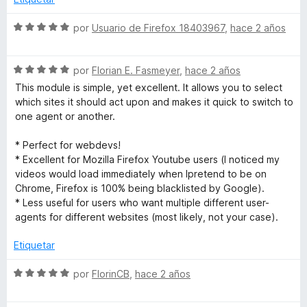
4
r
d
ó
S
por
Usuario de Firefox 18403967
,
hace 2 años
e
c
e
5
o
v
n
S
a
por
Florian E. Fasmeyer
,
hace 2 años
1
e
l
This module is simple, yet excellent. It allows you to select
d
v
o
which sites it should act upon and makes it quick to switch to
e
a
r
one agent or another.
5
l
ó
o
c
* Perfect for webdevs!
r
o
* Excellent for Mozilla Firefox Youtube users (I noticed my
ó
n
videos would load immediately when Ipretend to be on
c
5
Chrome, Firefox is 100% being blacklisted by Google).
o
d
* Less useful for users who want multiple different user-
n
e
agents for different websites (most likely, not your case).
5
5
d
Etiquetar
e
5
S
por
FlorinCB
,
hace 2 años
e
v