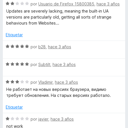
S
a
por
Usuario de Firefox 15800385
,
hace 3 años
e
l
Updates are severely lacking, meaning the built-in UA
v
o
versions are particularly old, getting all sorts of strange
a
r
behaviours from Websites...
l
ó
o
c
Etiquetar
r
o
ó
n
S
por
b28
,
hace 3 años
c
5
e
o
d
v
n
e
S
a
por
Subtilt
,
hace 3 años
2
5
e
l
d
v
o
e
S
a
por
Vladimir
,
hace 3 años
r
5
e
l
ó
Не работает на новых версиях браузера, видимо
v
o
c
требует обновления. На старых версиях работало.
a
r
o
l
ó
n
Etiquetar
o
c
5
r
o
d
S
por
javier
,
hace 3 años
ó
n
e
e
not work