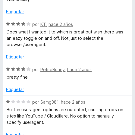
d
v
o
e
a
r
Etiquetar
5
l
ó
o
c
S
por
KT
,
hace 2 años
r
o
e
Does what I wanted it to which is great but wish there was
ó
n
v
an eazy toggle on and off. Not just to select the
c
5
a
browser/useragent.
o
d
l
n
e
o
Etiquetar
5
5
r
d
ó
S
por
PetiteBunny
,
hace 2 años
e
c
e
pretty fine
5
o
v
n
a
Etiquetar
4
l
d
o
S
por
Samg381
,
hace 2 años
e
r
e
Built-in useragent options are outdated, causing errors on
5
ó
v
sites like YouTube / Cloudflare. No option to manually
c
a
specify useragent.
o
l
n
o
Etiquetar