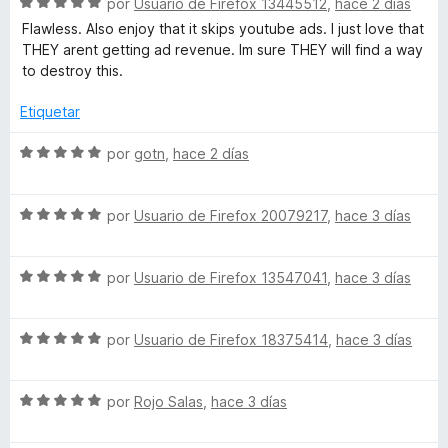
S
por
Usuario de Firefox 13445512
,
hace 2 días
e
r
e
Flawless. Also enjoy that it skips youtube ads. I just love that
5
ó
v
THEY arent getting ad revenue. Im sure THEY will find a way
c
a
to destroy this.
o
l
n
o
Etiquetar
1
r
d
ó
S
por
gotn
,
hace 2 días
e
c
e
5
o
v
n
S
a
por
Usuario de Firefox 20079217
,
hace 3 días
5
e
l
d
v
o
e
S
a
por
Usuario de Firefox 13547041
,
hace 3 días
r
5
e
l
ó
v
o
c
S
a
por
Usuario de Firefox 18375414
,
hace 3 días
r
o
e
l
ó
n
v
o
c
5
S
a
por
Rojo Salas
,
hace 3 días
r
o
d
e
l
ó
n
e
v
o
c
5
5