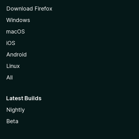
d
Download Firefox
e
Windows
M
o
macOS
z
iOS
i
l
Android
l
Linux
a
All
Latest Builds
Nightly
Beta