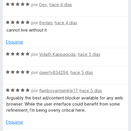
S
a
por
Dev
,
hace 4 días
r
o
d
e
l
ó
n
e
v
o
c
5
5
S
a
por
fredag
,
hace 4 días
r
o
d
e
l
ó
n
e
cannot live without it
v
o
c
5
5
a
r
o
d
Etiquetar
l
ó
n
e
o
c
5
5
S
por
Vidath Kappagoda
,
hace 5 días
r
o
d
e
ó
n
e
v
c
5
5
S
a
por
qwerty834294
,
hace 5 días
o
d
e
l
n
e
v
o
5
5
S
a
por
flamboyantwinkle17
,
hace 5 días
r
d
e
l
ó
Arguably the best ad/content blocker available for any web
e
v
o
c
browser. While the user interface could benefit from some
5
a
r
o
refinement, I’m being overly critical here.
l
ó
n
o
c
5
Etiquetar
r
o
d