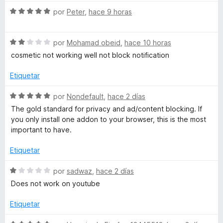
v
5
S
a
por
Peter
,
hace 9 horas
c
d
e
l
e
v
o
k
5
S
a
por
Mohamad obeid
,
hace 10 horas
r
e
l
ó
cosmetic not working well not block notification
O
v
o
c
a
r
o
Etiquetar
l
ó
n
r
o
c
5
S
por
Nondefault
,
hace 2 días
r
o
d
e
The gold standard for privacy and ad/content blocking. If
i
ó
n
e
v
you only install one addon to your browser, this is the most
c
5
5
a
important to have.
g
o
d
l
n
e
o
Etiquetar
2
5
i
r
d
ó
S
por
sadwaz
,
hace 2 días
e
c
e
n
Does not work on youtube
5
o
v
n
a
Etiquetar
5
l
d
o