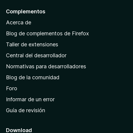
a
l
Complementos
a
Acerca de
p
á
Blog de complementos de Firefox
g
Taller de extensiones
i
Central del desarrollador
n
a
Normativas para desarrolladores
d
Blog de la comunidad
e
i
Foro
n
Informar de un error
i
Guía de revisión
c
i
o
Download