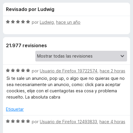
o
n
e
Revisado por Ludwig
4
n
n
,
t
8
S
por
Ludwig
,
hace un año
o
e
d
e
s
e
v
5
a
p
s
21.977 revisiones
l
a
o
r
d
r
a
ó
F
S
e
por
Usuario de Firefox 19722574
,
hace 2 horas
c
i
e
o
Si te sale un anuncio, pop up, o algo que no quieras que no
v
r
n
sea necesariamente un anuncio, como: click para aceptar
u
a
5
e
coockies, elije con el cuentagotas esa cosa y problema
l
d
resuelto. La absoluta cabra
f
B
o
e
o
r
5
Etiquetar
x
l
ó
c
S
por
Usuario de Firefox 12493833
,
hace 4 horas
o
e
o
n