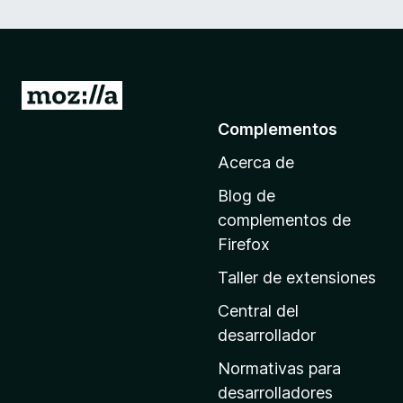
I
r
Complementos
a
Acerca de
l
a
Blog de
p
complementos de
á
Firefox
g
Taller de extensiones
i
n
Central del
a
desarrollador
d
Normativas para
e
desarrolladores