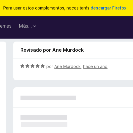
Para usar estos complementos, necesitarás
descargar Firefox
.
emas
Más...
Revisado por Ane Murdock
S
por
Ane Murdock
,
hace un año
e
v
a
l
o
r
ó
c
o
n