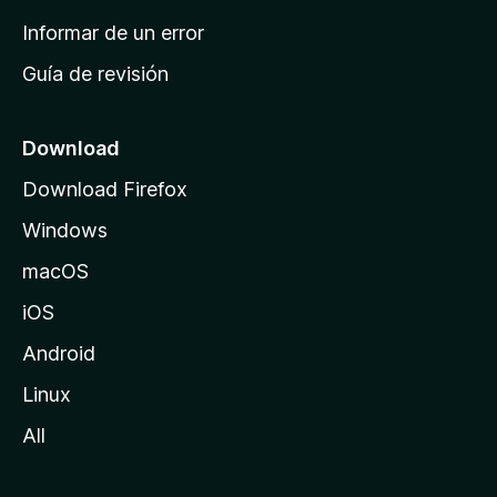
n
Informar de un error
i
Guía de revisión
c
i
o
Download
d
Download Firefox
e
Windows
M
o
macOS
z
iOS
i
l
Android
l
Linux
a
All