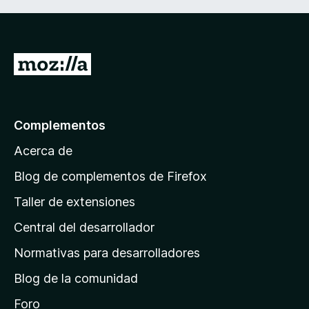
I
r
a
l
Complementos
a
Acerca de
p
á
Blog de complementos de Firefox
g
Taller de extensiones
i
Central del desarrollador
n
a
Normativas para desarrolladores
d
Blog de la comunidad
e
i
Foro