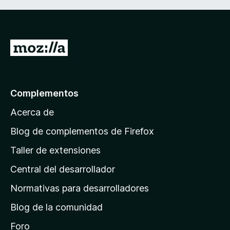
I
r
a
l
Complementos
a
Acerca de
p
á
Blog de complementos de Firefox
g
Taller de extensiones
i
Central del desarrollador
n
a
Normativas para desarrolladores
d
Blog de la comunidad
e
i
Foro