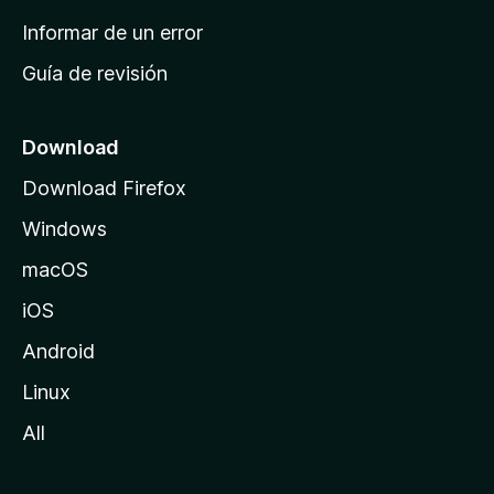
n
Informar de un error
i
Guía de revisión
c
i
o
Download
d
Download Firefox
e
Windows
M
o
macOS
z
iOS
i
l
Android
l
Linux
a
All