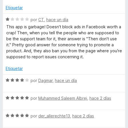
v
o
5
a
r
Etiquetar
c
d
l
ó
e
o
c
S
por
CT
,
hace un día
k
5
r
o
e
This app is garbage! Doesn't block ads in Facebook worth a
ó
n
v
crap! Then, when you tell the people who are supposed to
O
c
5
a
be the support team for it, their answer is "Then don't use
o
d
l
it." Pretty good answer for someone trying to promote a
n
e
o
r
product. And, they also ban you from the page where you're
5
5
r
supposed to report issues concerning it.
d
ó
i
e
c
Etiquetar
5
o
g
n
S
por
Dagmar
,
hace un día
1
e
i
d
v
e
S
a
por
Muhammed Saleem Albrej
,
hace 2 días
5
e
l
n
v
o
S
a
por
der_allerechte13
,
hace 2 días
r
e
l
ó
v
o