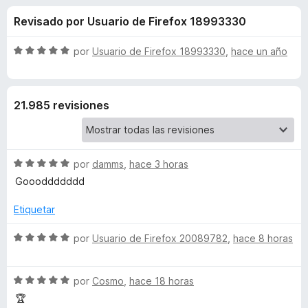
o
n
e
Revisado por Usuario de Firefox 18993330
4
n
n
,
t
8
S
por
Usuario de Firefox 18993330
,
hace un año
o
e
d
e
s
e
v
5
a
p
s
21.985 revisiones
l
a
o
r
d
r
a
ó
F
S
e
por
damms
,
hace 3 horas
c
i
e
o
Goooddddddd
v
r
n
u
a
5
Etiquetar
e
l
d
f
B
o
S
e
por
Usuario de Firefox 20089782
,
hace 8 horas
o
r
e
5
x
l
ó
v
c
S
a
por
Cosmo
,
hace 18 horas
o
e
l
o
🏆
n