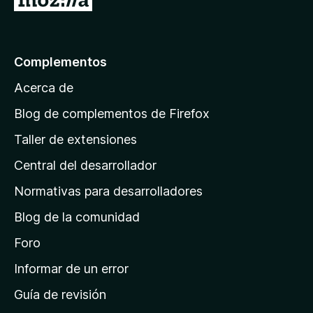
d
r
e
5
a
l
Complementos
a
Acerca de
p
á
Blog de complementos de Firefox
g
Taller de extensiones
i
Central del desarrollador
n
a
Normativas para desarrolladores
d
Blog de la comunidad
e
i
Foro
n
Informar de un error
i
Guía de revisión
c