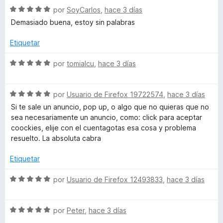
c
S
a
por
SoyCarlos
,
hace 3 días
r
o
e
l
ó
n
Demasiado buena, estoy sin palabras
v
o
c
4
a
r
o
d
Etiquetar
l
ó
n
e
o
c
5
5
S
por
tomialcu
,
hace 3 días
r
o
d
e
ó
n
e
v
c
5
5
S
a
por
Usuario de Firefox 19722574
,
hace 3 días
o
d
e
l
Si te sale un anuncio, pop up, o algo que no quieras que no
n
e
v
o
sea necesariamente un anuncio, como: click para aceptar
5
5
a
r
coockies, elije con el cuentagotas esa cosa y problema
d
l
ó
resuelto. La absoluta cabra
e
o
c
5
r
o
Etiquetar
ó
n
c
5
S
por
Usuario de Firefox 12493833
,
hace 3 días
o
d
e
n
e
v
5
5
S
a
por
Peter
,
hace 3 días
d
e
l