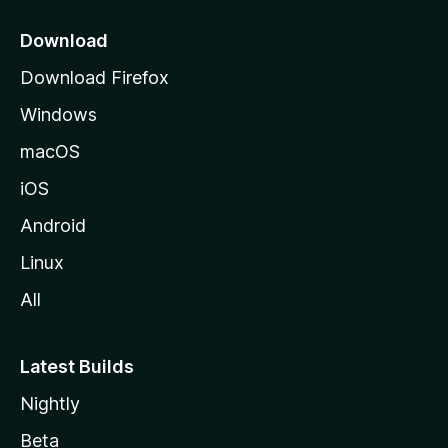
i
o
Download
d
Download Firefox
e
Windows
M
o
macOS
z
iOS
i
l
Android
l
Linux
a
All
Latest Builds
Nightly
Beta