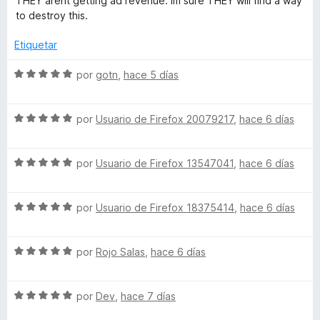
THEY arent getting ad revenue. Im sure THEY will find a way
c
a
to destroy this.
o
l
n
o
Etiquetar
1
r
d
ó
S
por
gotn
,
hace 5 días
e
c
e
5
o
v
n
S
a
por
Usuario de Firefox 20079217
,
hace 6 días
5
e
l
d
v
o
e
S
a
por
Usuario de Firefox 13547041
,
hace 6 días
r
5
e
l
ó
v
o
c
S
a
por
Usuario de Firefox 18375414
,
hace 6 días
r
o
e
l
ó
n
v
o
c
5
S
a
por
Rojo Salas
,
hace 6 días
r
o
d
e
l
ó
n
e
v
o
c
5
5
S
a
por
Dev
,
hace 7 días
r
o
d
e
l
ó
n
e