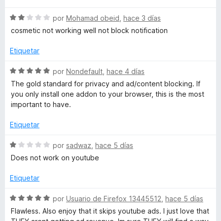
e
v
o
5
S
a
por
Mohamad obeid
,
hace 3 días
r
e
l
ó
cosmetic not working well not block notification
v
o
c
a
r
o
Etiquetar
l
ó
n
o
c
5
S
por
Nondefault
,
hace 4 días
r
o
d
e
The gold standard for privacy and ad/content blocking. If
ó
n
e
v
you only install one addon to your browser, this is the most
c
5
5
a
important to have.
o
d
l
n
e
o
Etiquetar
2
5
r
d
ó
S
por
sadwaz
,
hace 5 días
e
c
e
Does not work on youtube
5
o
v
n
a
Etiquetar
5
l
d
o
S
por
Usuario de Firefox 13445512
,
hace 5 días
e
r
e
Flawless. Also enjoy that it skips youtube ads. I just love that
5
ó
v