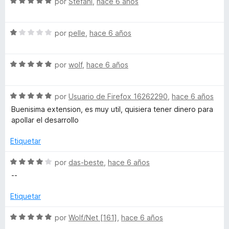
T
5
5
S
a
por
Stefani
,
hace 6 años
r
d
e
l
ó
e
v
o
c
u
5
S
a
por
pelle
,
hace 6 años
r
o
e
l
ó
n
b
v
o
c
5
S
a
por
wolf
,
hace 6 años
r
o
d
e
e
l
ó
n
e
v
o
c
1
5
S
a
por
Usuario de Firefox 16262290
,
hace 6 años
r
o
d
e
l
ó
n
e
Buenisima extension, es muy util, quisiera tener dinero para
v
o
c
5
5
apollar el desarrollo
a
r
o
d
l
ó
n
e
Etiquetar
o
c
1
5
r
o
d
S
por
das-beste
,
hace 6 años
ó
n
e
e
--
c
5
5
v
o
d
a
Etiquetar
n
e
l
5
5
o
S
por
Wolf/Net [161]
,
hace 6 años
d
r
e