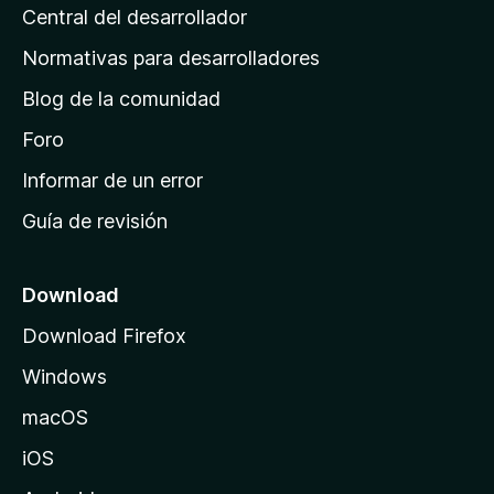
Central del desarrollador
n
a
Normativas para desarrolladores
d
Blog de la comunidad
e
i
Foro
n
Informar de un error
i
Guía de revisión
c
i
o
Download
d
Download Firefox
e
Windows
M
o
macOS
z
iOS
i