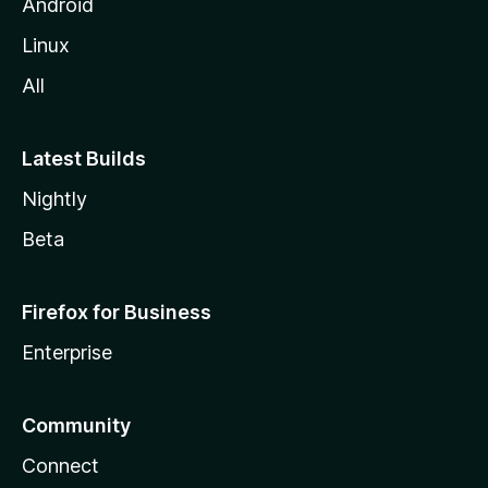
l
Android
l
Linux
a
All
Latest Builds
Nightly
Beta
Firefox for Business
Enterprise
Community
Connect