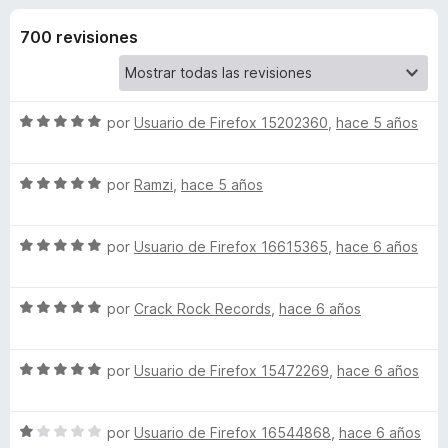
o
n
e
4
700 revisiones
n
n
,
t
6
o
e
d
s
e
S
por
Usuario de Firefox 15202360
,
hace 5 años
5
p
s
e
a
v
S
a
por
Ramzi
,
hace 5 años
r
d
e
l
a
v
o
F
e
S
a
por
Usuario de Firefox 16615365
,
hace 6 años
r
i
e
l
ó
r
T
v
o
c
e
S
a
por
Crack Rock Records
,
hace 6 años
r
o
e
f
l
ó
n
u
v
o
c
5
o
S
a
por
Usuario de Firefox 15472269
,
hace 6 años
r
o
d
x
r
e
l
ó
n
e
v
o
c
5
5
n
S
a
por
Usuario de Firefox 16544868
,
hace 6 años
r
o
d