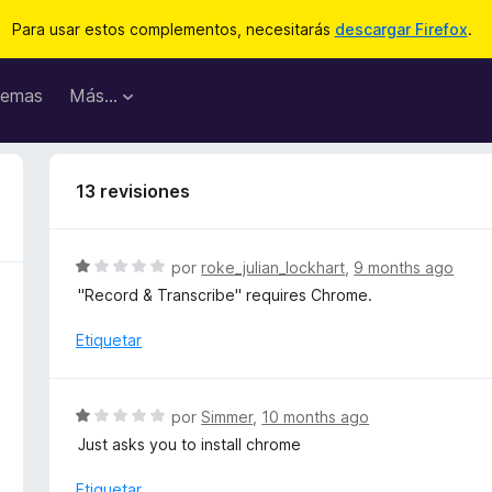
Para usar estos complementos, necesitarás
descargar Firefox
.
emas
Más...
13 revisiones
S
por
roke_julian_lockhart
,
9 months ago
e
"Record & Transcribe" requires Chrome.
v
a
Etiquetar
l
o
r
S
por
Simmer
,
10 months ago
ó
e
Just asks you to install chrome
c
v
o
a
Etiquetar