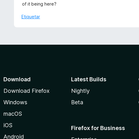
v
of it being here?
n
a
5
l
Etiquetar
d
o
e
r
5
ó
c
o
n
1
d
e
Download
Latest Builds
5
Download Firefox
Nightly
Windows
Beta
macOS
iOS
Firefox for Business
Android