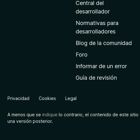
t
n
Central del
a
o
desarrollador
d
Normativas para
e
desarrolladores
i
Blog de la comunidad
n
i
Foro
c
Informar de un error
i
Guía de revisión
o
d
e
Privacidad
Cookies
Legal
M
o
A menos que se
indique
lo contrario, el contenido de este sitio 
z
una versión posterior.
i
l