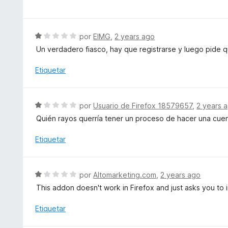
e
d
c
v
e
o
a
5
n
l
S
por
EIMG
,
2 years ago
1
o
e
d
Un verdadero fiasco, hay que registrarse y luego pide 
r
v
e
ó
a
Etiquetar
5
c
l
o
o
n
r
S
por
Usuario de Firefox 18579657
,
2 years 
1
ó
e
d
Quién rayos querría tener un proceso de hacer una cuenta
c
v
e
o
a
Etiquetar
5
n
l
1
o
d
r
S
e
por
Altomarketing.com
,
2 years ago
ó
e
5
This addon doesn't work in Firefox and just asks you to 
c
v
o
a
Etiquetar
n
l
1
o