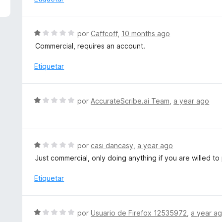
n
l
1
o
d
r
S
e
por
Caffcoff
,
10 months ago
ó
e
5
Commercial, requires an account.
c
v
o
a
Etiquetar
n
l
1
o
d
r
S
e
por
AccurateScribe.ai Team
,
a year ago
ó
e
5
c
v
o
a
n
l
S
por
casi dancasy
,
a year ago
1
o
e
d
Just commercial, only doing anything if you are willed t
r
v
e
ó
a
Etiquetar
5
c
l
o
o
n
r
S
por
Usuario de Firefox 12535972
,
a year a
1
ó