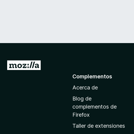
a
u
d
i
o
I
r
a
Complementos
a
t
Acerca de
l
a
Blog de
e
p
complementos de
á
Firefox
x
g
Taller de extensiones
i