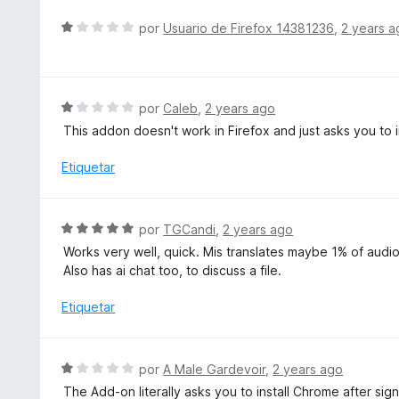
d
r
S
e
por
Usuario de Firefox 14381236
,
2 years a
ó
e
5
c
v
o
a
n
l
S
por
Caleb
,
2 years ago
1
o
e
d
This addon doesn't work in Firefox and just asks you to 
r
v
e
ó
a
Etiquetar
5
c
l
o
o
n
r
S
por
TGCandi
,
2 years ago
1
ó
e
d
Works very well, quick. Mis translates maybe 1% of audio fil
c
v
e
Also has ai chat too, to discuss a file.
o
a
5
n
l
Etiquetar
1
o
d
r
e
ó
S
5
por
A Male Gardevoir
,
2 years ago
c
e
The Add-on literally asks you to install Chrome after signi
o