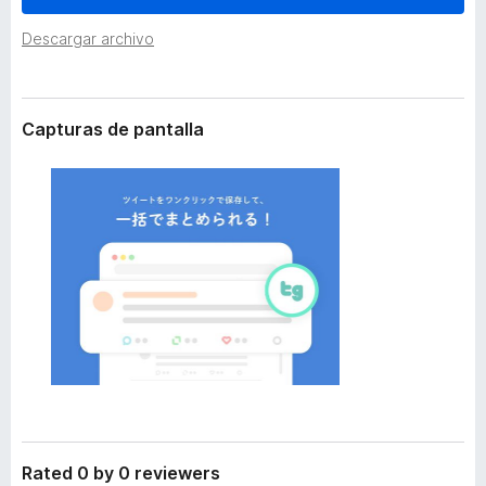
t
e
e
Descargar archivo
n
n
t
s
i
o
ó
s
Capturas de pantalla
n
p
a
r
a
F
i
r
e
f
o
x
Rated 0 by 0 reviewers