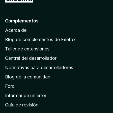
r
a
l
Complementos
a
Acerca de
p
á
Blog de complementos de Firefox
g
Taller de extensiones
i
Central del desarrollador
n
a
Normativas para desarrolladores
d
Blog de la comunidad
e
i
Foro
n
Informar de un error
i
Guía de revisión
c