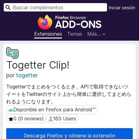
B
Iniciar sesión
u
B
s
u
c
s
Extensiones
Temas
Más...
a
c
r
a
M
d
e
Togetter Clip!
t
o
a
r
por
togetter
d
d
a
e
Togetterでまとめをつくるとき、APIで取得できないツ
t
c
イートをTwitterのサイト上から簡単に選択してまとめら
a
o
れるようになります。
d
m
e
Disponible en Firefox para Android™
Disponible en Firefox para Android™
l
p
0 (0 reviews)
163 Users
0 (0 reviews)
163 Users
a
l
e
e
x
Descarga Firefox y obtiene la extensión
m