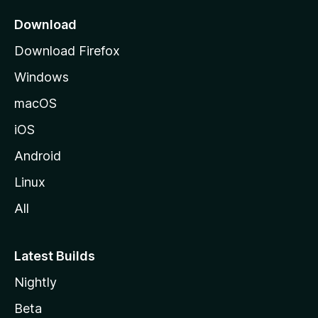
i
o
Download
d
Download Firefox
e
Windows
M
o
macOS
z
iOS
i
l
Android
l
Linux
a
All
Latest Builds
Nightly
Beta