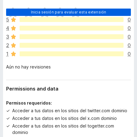
T
Inicia sesión para evaluar esta extensión
o
5
0
d
4
0
a
v
3
0
í
2
0
a
1
0
n
o
Aún no hay revisiones
h
a
y
v
Permissions and data
a
l
Permisos requeridos:
o
Acceder a tus datos en los sitios del twitter.com dominio
r
Acceder a tus datos en los sitios del x.com dominio
a
c
Acceder a tus datos en los sitios del togetter.com
i
dominio