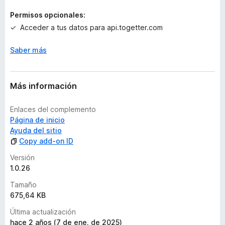
o
n
Permisos opcionales:
e
Acceder a tus datos para api.togetter.com
s
Saber más
Más información
Enlaces del complemento
Página de inicio
Ayuda del sitio
Copy add-on ID
Versión
1.0.26
Tamaño
675,64 KB
Última actualización
hace 2 años (7 de ene. de 2025)