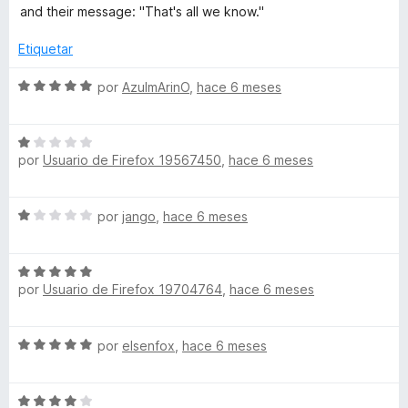
o
d
v
and their message: "That's all we know."
n
e
a
5
5
l
Etiquetar
d
o
e
r
S
por
AzulmArinO
,
hace 6 meses
5
ó
e
c
v
o
S
a
n
por
Usuario de Firefox 19567450
,
hace 6 meses
e
l
1
v
o
d
a
r
S
por
jango
,
hace 6 meses
e
l
ó
e
5
o
c
v
r
o
S
a
ó
n
por
Usuario de Firefox 19704764
,
hace 6 meses
e
l
c
5
v
o
o
d
a
r
n
e
S
por
elsenfox
,
hace 6 meses
l
ó
1
5
e
o
c
d
v
r
o
e
S
a
ó
n