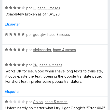
c
4
5
G
o
d
S
por
L.
,
hace 3 meses
n
e
e
Completely Broken as of 16/5/26
o
1
5
v
d
a
Etiquetar
o
e
l
5
o
S
por
goqqtw
,
hace 3 meses
r
g
e
ó
v
c
S
a
por
Aleksander
,
hace 4 meses
l
o
e
l
n
v
o
e
4
S
a
por
PN
,
hace 4 meses
r
d
e
l
ó
Works OK for me. Good when I have long texts to translate,
e
v
o
c
it copy-paste the text, opening the google translate page.
5
a
r
o
For short text, i prefer some popup translators.
l
ó
n
o
c
5
Etiquetar
r
o
d
ó
n
e
S
por
Goloh
,
hace 5 meses
c
5
5
e
Unfortunately no matter what I try, I get Google's "Error 404"