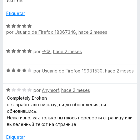
Aku Yes
v
o
c
5
a
a
r
o
d
Etiquetar
l
ó
n
e
d
o
c
4
5
S
r
o
por
Usuario de Firefox 18067348
,
hace 2 meses
d
e
ó
n
e
v
u
c
5
5
a
S
o
por
子龙
,
hace 2 meses
d
l
c
e
n
e
o
v
5
5
r
t
S
a
por
Usuario de Firefox 19981530
,
hace 2 meses
d
ó
e
l
e
c
v
o
5
o
o
S
a
por
Anymorf
,
hace 2 meses
r
n
e
l
ó
Completely Broken
5
r
v
o
c
не заработало ни разу, ни до обновления, ни
d
a
r
o
обновившись.
e
d
l
ó
n
Неактивно, как только пытаюсь перевести страницу или
5
o
c
5
выделенный текст на странице
r
e
o
d
ó
n
e
Etiquetar