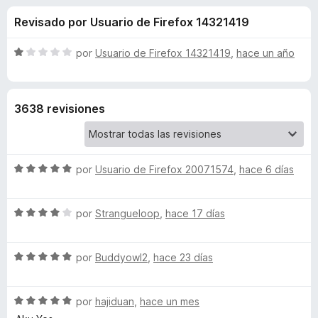
o
n
e
Revisado por Usuario de Firefox 14321419
4
n
n
,
t
1
S
por
Usuario de Firefox 14321419
,
hace un año
o
e
d
e
s
e
v
5
a
p
s
3638 revisiones
l
a
o
r
d
r
a
ó
F
S
e
por
Usuario de Firefox 20071574
,
hace 6 días
c
i
e
o
v
r
n
A
S
a
por
Strangueloop
,
hace 17 días
1
e
e
l
d
f
l
v
o
e
o
S
a
por
Buddyowl2
,
hace 23 días
r
5
x
T
e
l
ó
v
o
c
S
a
por
hajiduan
,
hace un mes
r
o
r
e
l
ó
n