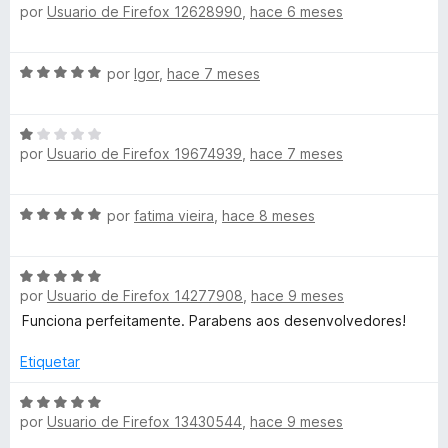
5
por
Usuario de Firefox 12628990
,
hace 6 meses
e
l
c
1
v
o
o
d
a
r
n
e
S
por
Igor
,
hace 7 meses
l
ó
5
5
e
o
c
d
v
r
o
e
S
a
ó
n
5
por
Usuario de Firefox 19674939
,
hace 7 meses
e
l
c
5
v
o
o
d
a
r
n
e
S
por
fatima vieira
,
hace 8 meses
l
ó
4
5
e
o
c
d
v
r
o
e
S
a
ó
n
5
por
Usuario de Firefox 14277908
,
hace 9 meses
e
l
c
5
v
o
Funciona perfeitamente. Parabens aos desenvolvedores!
o
d
a
r
n
e
l
ó
Etiquetar
1
5
o
c
d
r
S
o
e
por
Usuario de Firefox 13430544
,
hace 9 meses
ó
e
n
5
c
v
5