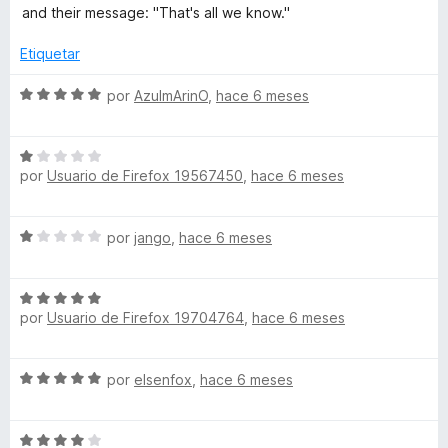
o
d
v
and their message: "That's all we know."
n
e
a
5
5
l
Etiquetar
d
o
e
r
S
por
AzulmArinO
,
hace 6 meses
5
ó
e
c
v
o
S
a
n
por
Usuario de Firefox 19567450
,
hace 6 meses
e
l
1
v
o
d
a
r
S
por
jango
,
hace 6 meses
e
l
ó
e
5
o
c
v
r
o
S
a
ó
n
por
Usuario de Firefox 19704764
,
hace 6 meses
e
l
c
5
v
o
o
d
a
r
n
e
S
por
elsenfox
,
hace 6 meses
l
ó
1
5
e
o
c
d
v
r
o
e
S
a
ó
n