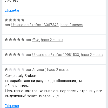
Aku Yes
v
o
c
5
a
a
r
o
d
Etiquetar
l
ó
n
e
d
o
c
4
5
S
r
o
por
Usuario de Firefox 18067348
,
hace 2 meses
d
e
ó
n
e
v
u
c
5
5
a
S
o
por
子龙
,
hace 2 meses
d
l
c
e
n
e
o
v
5
5
r
t
S
a
por
Usuario de Firefox 19981530
,
hace 2 meses
d
ó
e
l
e
c
v
o
5
o
o
S
a
por
Anymorf
,
hace 2 meses
r
n
e
l
ó
Completely Broken
5
r
v
o
c
не заработало ни разу, ни до обновления, ни
d
a
r
o
обновившись.
e
d
l
ó
n
Неактивно, как только пытаюсь перевести страницу или
5
o
c
5
выделенный текст на странице
r
e
o
d
ó
n
e
Etiquetar