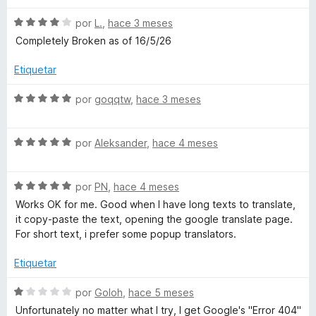
c
4
5
G
o
d
S
por
L.
,
hace 3 meses
n
e
e
Completely Broken as of 16/5/26
o
1
5
v
d
a
Etiquetar
o
e
l
5
o
S
por
goqqtw
,
hace 3 meses
r
g
e
ó
v
c
S
a
por
Aleksander
,
hace 4 meses
l
o
e
l
n
v
o
e
4
S
a
por
PN
,
hace 4 meses
r
d
e
l
ó
Works OK for me. Good when I have long texts to translate,
e
v
o
c
it copy-paste the text, opening the google translate page.
5
a
r
o
For short text, i prefer some popup translators.
l
ó
n
o
c
5
Etiquetar
r
o
d
ó
n
e
S
por
Goloh
,
hace 5 meses
c
5
5
e
Unfortunately no matter what I try, I get Google's "Error 404"