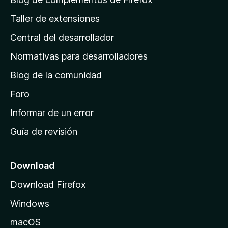
g
Taller de extensiones
i
Central del desarrollador
n
a
Normativas para desarrolladores
d
Blog de la comunidad
e
i
Foro
n
Informar de un error
i
Guía de revisión
c
i
o
Download
d
Download Firefox
e
Windows
M
o
macOS