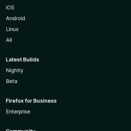
z
iOS
i
l
Android
l
Linux
a
All
Latest Builds
Nightly
Beta
Firefox for Business
Enterprise