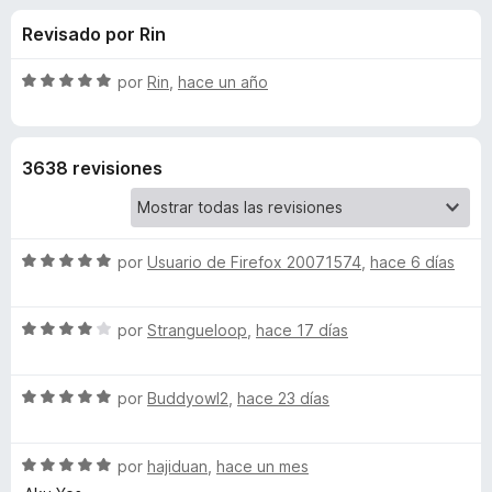
o
n
e
Revisado por Rin
4
n
n
,
t
1
S
por
Rin
,
hace un año
o
e
d
e
s
e
v
5
a
p
s
3638 revisiones
l
a
o
r
d
r
a
ó
F
S
e
por
Usuario de Firefox 20071574
,
hace 6 días
c
i
e
o
v
r
n
A
S
a
por
Strangueloop
,
hace 17 días
5
e
e
l
d
f
l
v
o
e
o
S
a
por
Buddyowl2
,
hace 23 días
r
5
x
T
e
l
ó
v
o
c
S
a
por
hajiduan
,
hace un mes
r
o
r
e
l
ó
n