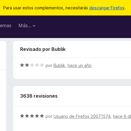
Para usar estos complementos, necesitarás
descargar Firefox
.
emas
Más...
Revisado por Bublik
S
por
Bublik
,
hace un año
e
v
a
l
3638 revisiones
o
r
ó
c
S
por
Usuario de Firefox 20071574
,
hace 6 d
o
e
n
v