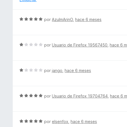
5
l
d
o
e
r
S
5
por
AzulmArinO
,
hace 6 meses
ó
e
c
v
o
a
n
l
S
por
Usuario de Firefox 19567450
,
hace 6 
1
o
e
d
r
v
e
ó
a
5
c
l
S
por
jango
,
hace 6 meses
o
o
e
n
r
v
5
ó
a
d
c
l
S
por
Usuario de Firefox 19704764
,
hace 6 
e
o
o
e
5
n
r
v
1
ó
a
d
c
l
S
por
elsenfox
,
hace 6 meses
e
o
o