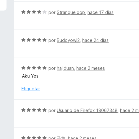
2
a
d
l
S
por
Strangueloop
,
hace 17 días
e
o
e
5
r
v
ó
a
c
l
S
por
Buddyowl2
,
hace 24 días
o
o
e
n
r
v
5
ó
a
d
c
l
S
por
hajiduan
,
hace 2 meses
e
o
o
e
5
Aku Yes
n
r
v
4
ó
a
Etiquetar
d
c
l
e
o
o
5
n
r
S
por
Usuario de Firefox 18067348
,
hace 2 
5
ó
e
d
c
v
e
o
a
5
n
l
S
por
子龙
,
hace 2 meses