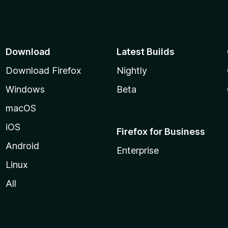
d
e
5
Download
Latest Builds
Download Firefox
Nightly
Windows
Beta
macOS
iOS
Firefox for Business
Android
Enterprise
Linux
All