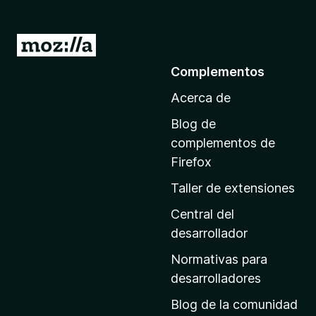
I
r
Complementos
a
Acerca de
l
a
Blog de
p
complementos de
á
Firefox
g
Taller de extensiones
i
n
Central del
a
desarrollador
d
Normativas para
e
desarrolladores
i
Blog de la comunidad
n