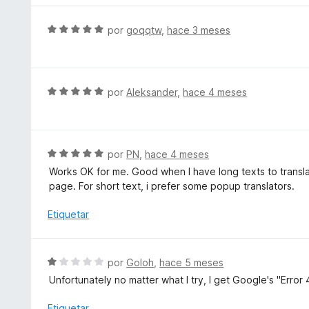
e
o
5
r
S
por
goqqtw
,
hace 3 meses
ó
e
c
v
o
a
n
l
S
por
Aleksander
,
hace 4 meses
4
o
e
d
r
v
e
ó
a
5
c
l
S
por
PN
,
hace 4 meses
o
o
e
Works OK for me. Good when I have long texts to transla
n
r
v
page. For short text, i prefer some popup translators.
5
ó
a
d
c
l
Etiquetar
e
o
o
5
n
r
5
ó
S
por
Goloh
,
hace 5 meses
d
c
e
e
Unfortunately no matter what I try, I get Google's "Error
o
v
5
n
a
Etiquetar