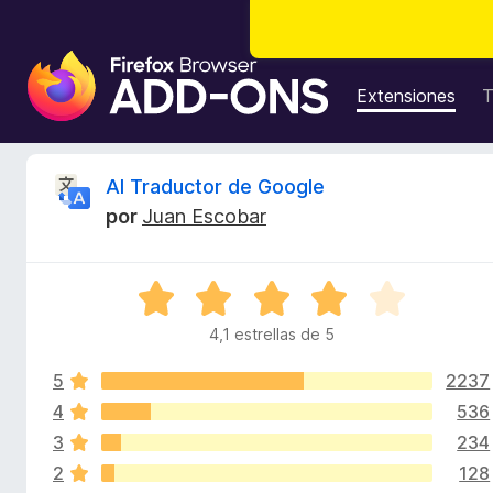
B
u
Extensiones
T
s
c
a
R
Al Traductor de Google
d
por
Juan Escobar
o
e
r
d
v
S
e
e
c
4,1 estrellas de 5
i
v
o
a
m
5
2237
l
s
p
o
4
536
r
l
3
234
i
ó
e
2
128
c
m