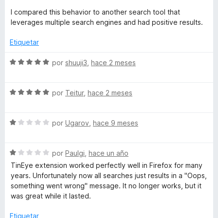
c
5
I compared this behavior to another search tool that
y
o
d
leverages multiple search engines and had positive results.
n
e
e
1
5
Etiquetar
d
e
R
S
por
shuuji3
,
hace 2 meses
5
e
v
e
S
a
por
Teitur
,
hace 2 meses
e
l
v
v
o
S
a
por
Ugarov
,
hace 9 meses
r
e
e
l
ó
v
o
c
S
a
por
Paulgi
,
hace un año
r
o
r
e
l
ó
n
TinEye extension worked perfectly well in Firefox for many
v
o
c
5
years. Unfortunately now all searches just results in a "Oops,
s
a
r
o
d
something went wrong" message. It no longer works, but it
l
ó
n
e
was great while it lasted.
e
o
c
5
5
r
o
d
Etiquetar