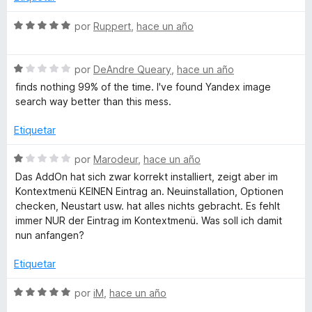
ó
n
I
e
c
1
5
S
por
Ruppert
,
hace un año
o
d
e
m
n
e
v
1
5
S
a
por
DeAndre Queary
,
hace un año
a
d
e
l
finds nothing 99% of the time. I've found Yandex image
e
v
o
search way better than this mess.
g
5
a
r
l
ó
Etiquetar
o
c
e
r
o
S
por
Marodeur
,
hace un año
ó
n
e
Das AddOn hat sich zwar korrekt installiert, zeigt aber im
S
c
5
v
Kontextmenü KEINEN Eintrag an. Neuinstallation, Optionen
o
d
a
checken, Neustart usw. hat alles nichts gebracht. Es fehlt
e
n
e
l
immer NUR der Eintrag im Kontextmenü. Was soll ich damit
1
5
o
nun anfangen?
a
d
r
e
ó
Etiquetar
5
c
r
o
S
por
iM
,
hace un año
n
e