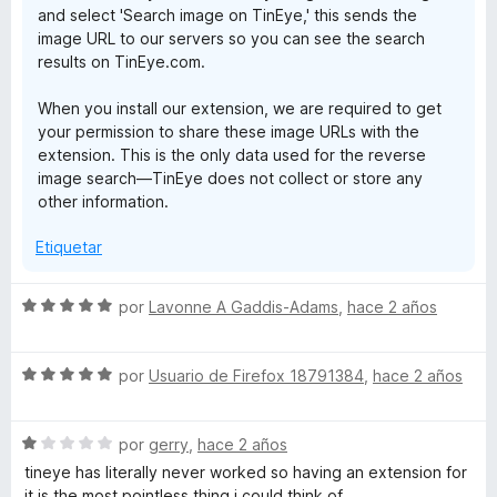
and select 'Search image on TinEye,' this sends the
image URL to our servers so you can see the search
results on TinEye.com.
When you install our extension, we are required to get
your permission to share these image URLs with the
extension. This is the only data used for the reverse
image search—TinEye does not collect or store any
other information.
Etiquetar
S
por
Lavonne A Gaddis-Adams
,
hace 2 años
e
v
S
a
por
Usuario de Firefox 18791384
,
hace 2 años
e
l
v
o
S
a
por
gerry
,
hace 2 años
r
e
l
ó
tineye has literally never worked so having an extension for
v
o
c
it is the most pointless thing i could think of