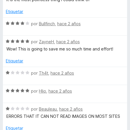
a
r
o
l
ó
n
Etiquetar
o
c
5
r
o
d
S
por
Bullfinch
,
hace 2 años
ó
n
e
e
c
5
5
v
o
d
S
a
por
ZayneH
,
hace 2 años
n
e
e
l
Wow! This is going to save me so much time and effort!
1
5
v
o
d
a
r
Etiquetar
e
l
ó
5
o
c
S
por
Th4t
,
hace 2 años
r
o
e
ó
n
v
c
4
S
a
por
Hlio
,
hace 2 años
o
d
e
l
n
e
v
o
5
5
S
a
por
Beauleau
,
hace 2 años
r
d
e
l
ó
ERRORS THAT IT CAN NOT READ IMAGES ON MOST SITES
e
v
o
c
5
a
r
o
Etiquetar