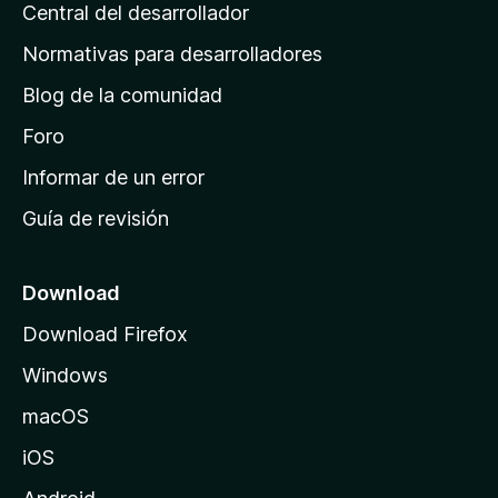
Central del desarrollador
n
a
Normativas para desarrolladores
d
Blog de la comunidad
e
i
Foro
n
Informar de un error
i
Guía de revisión
c
i
o
Download
d
Download Firefox
e
Windows
M
o
macOS
z
iOS
i
l