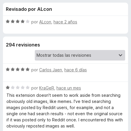
o
n
e
Revisado por ALcon
4
n
n
,
t
1
S
por
ALcon
,
hace 2 años
o
e
d
e
s
e
v
5
a
p
s
294 revisiones
l
a
o
r
d
r
a
ó
F
S
e
por
Carlos Jaen
,
hace 6 días
c
i
e
o
v
r
n
T
S
a
por
KraGeR
,
hace un mes
4
e
e
l
d
This extension doesn't seem to work aside from searching
f
i
v
o
e
obviously old images, like memes. I've tried searching
o
a
r
5
images posted by Reddit users, for example, and not a
x
n
l
ó
single one had search results - not even the original source
o
c
if it was posted only to Reddit once. I encountered this with
r
o
E
obviously reposted images as well.
ó
n