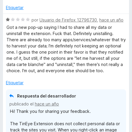
o
c
5
5
r
o
d
Etiquetar
ó
n
e
c
5
5
S
por
Usuario de Firefox 12796730
,
hace un año
o
d
e
Got a new pop-up saying I had to share all my data or
n
e
v
uninstall the extension. Fuck that. Definitely unistalling.
1
5
a
There are already too many apps/services/whatever that try
d
l
to harvest your data; I'm definitely not keeping an optional
e
o
one. I guess the one point in their favor is that they notified
5
r
me of it, but still, if the options are "let me harvest all your
ó
data carte blanche" and "uninstall," then there's not really a
c
choice. I'm out, and everyone else should be too.
o
n
Etiquetar
1
d
Respuesta del desarrollador
e
publicado el
hace un año
5
Hi! Thank you for sharing your feedback.
The TinEye Extension does not collect personal data or
track the sites you visit. When you right-click an image