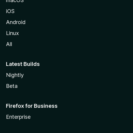
macOS
z
iOS
i
l
Android
l
Linux
a
All
Latest Builds
Nightly
Beta
Firefox for Business
Enterprise