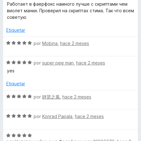
r
o
d
e
Работает в фаерфокс намного лучше с скриптами чем
ó
n
e
v
виолет манки. Проверил на скриптах стима. Так что всем
c
5
5
a
советую
o
d
l
n
e
o
Etiquetar
5
5
r
d
ó
S
por
Mobina
,
hace 2 meses
e
c
e
5
o
v
n
S
a
por
super pee man
,
hace 2 meses
5
e
l
yes
d
v
o
e
a
r
Etiquetar
5
l
ó
o
c
S
por
靜瑟之風
,
hace 2 meses
r
o
e
ó
n
v
c
5
S
a
por
Konrad Papala
,
hace 2 meses
o
d
e
l
n
e
v
o
5
5
S
a
r