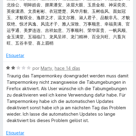
北徐公、明眸皓齿、掷果潘安、浓眉大眼、玉质金相、神采奕奕、
英俊潇洒、文质彬彬、衣冠楚楚、风华月貌、玉树临风、面如冠
玉、才貌双全、逸群之才、温文尔雅、淑人君子、品貌非凡、才貌
双绝、惊才风逸、风流才子、雅人深致、万事顺意、幸福美满、官
运亨通、美梦连连、吉祥如意、万事顺利、荣华富贵、一帆风顺、
金玉满堂、五福临门、龙凤呈祥、龙门精神、百业兴旺、六畜兴
旺、五谷丰登、喜上眉梢
Etiquetar
S
por
Marty
,
hace 14 días
e
Traurig das Tampermonkey downgradet werden muss damit
v
Tampermonkey nicht zwangsweise die Tabumgebungen in
a
Firefox aktiviert. Als User wünsche ich die Tabumgebungen
l
zu deaktivieren weil ich keine Verwendung dafür habe. Für
o
Tampermonkey habe ich die automatischen Updates
r
deaktiviert sonst habe ich ja am nächsten Tag das Problem
ó
wieder. Ich lasse die automatischen Updates so lange
c
deaktiviert bis dieses Problem gelöst ist.
o
n
Etiquetar