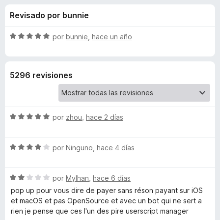
o
n
e
Revisado por bunnie
4
n
n
,
t
7
S
por
bunnie
,
hace un año
o
e
d
e
s
e
v
5
a
p
s
5296 revisiones
l
a
o
r
d
r
a
ó
F
S
e
por
zhou
,
hace 2 días
c
i
e
o
v
r
n
T
S
a
por
Ninguno
,
hace 4 días
5
e
e
l
d
f
a
v
o
e
o
S
a
por
Mylhan
,
hace 6 días
r
5
x
m
e
l
ó
pop up pour vous dire de payer sans réson payant sur iOS
v
o
c
et macOS et pas OpenSource et avec un bot qui ne sert a
a
r
o
rien je pense que ces l'un des pire userscript manager
p
l
ó
n