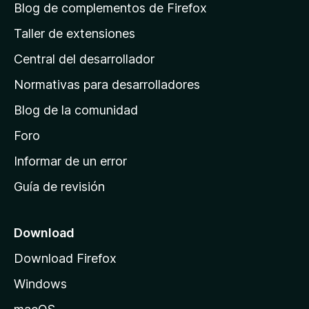
á
Blog de complementos de Firefox
g
Taller de extensiones
i
Central del desarrollador
n
a
Normativas para desarrolladores
d
Blog de la comunidad
e
i
Foro
n
Informar de un error
i
Guía de revisión
c
i
o
Download
d
Download Firefox
e
Windows
M
o