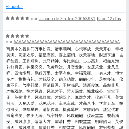
o
c
5
Etiquetar
e
r
o
d
ó
n
e
S
por
Usuario de Firefox 20058981
,
hace 12 días
r
c
4
5
e
o
d
v
n
e
S
m
a
2
por
AAAAAAAAAAAAAAAAAAAAAAAAAAAAAAAAAAAAAAAAAAAAAAAAAA
5
e
l
d
v
o
写脚本的祝你们万事如意、诸事顺利、心想事成、天天开心、幸福
o
e
a
r
美满、阖家欢乐、福星高照、喜上眉梢、欢天喜地、财运亨通、吉
5
l
ó
祥如意、工作顺利、龙马精神、寿比南山、步步高升、福如东海、
n
o
c
花好月圆、神采奕奕、飞黄腾达、升官发财、安居乐业、龙凤呈
r
o
祥、四海增辉、鹏程万里、太平有象、幸福无疆、一表人才、博学
k
ó
n
多才、彬彬有礼、才貌双全、鹤立鸡群、翩翩少年、足智多谋、仪
c
5
表不凡、气宇轩昂、眉清目秀、玉树临风、清新俊逸、品貌非凡、
o
d
才貌双绝、惊才风逸、风流才子、雅人深致、城北徐公、堂堂正
e
n
e
正、英俊潇洒、风流倜傥、才貌双全、逸群之才、仪表不凡、美如
5
5
冠玉、人见人爱、花见花开、车见车栽、才高八斗、学富五车、貌
y
d
似潘安、剑眉星眸、清新俊逸、挺鼻薄唇、古雕刻画、淡定优雅、
e
探扇浅笑、俊美无涛、气宇轩昂、风度翩翩、仪表堂堂、貌若潘
5
安、威风凛凛、落落大方、眉清目秀、相貌堂堂、明眸皓齿、英俊
潇洒、威风漂凛、眉清目秀、相貌堂堂、风度翩翩、衣冠楚楚、城