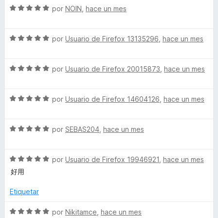
5
S
a
por
NOIN
,
hace un mes
r
o
d
e
l
ó
n
e
v
o
c
5
5
S
a
por
Usuario de Firefox 13135296
,
hace un mes
r
o
d
e
l
ó
n
e
v
o
c
5
5
S
a
por
Usuario de Firefox 20015873
,
hace un mes
r
o
d
e
l
ó
n
e
v
o
c
5
5
S
a
por
Usuario de Firefox 14604126
,
hace un mes
r
o
d
e
l
ó
n
e
v
o
c
5
5
S
a
por
SEBAS204
,
hace un mes
r
o
d
e
l
ó
n
e
v
o
c
5
5
S
a
por
Usuario de Firefox 19946921
,
hace un mes
r
o
d
e
l
ó
n
e
好用
v
o
c
5
5
a
r
o
d
Etiquetar
l
ó
n
e
o
c
5
5
S
por
Nikitamce
,
hace un mes