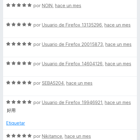
5
S
a
por
NOIN
,
hace un mes
r
o
d
e
l
ó
n
e
v
o
c
5
5
S
a
por
Usuario de Firefox 13135296
,
hace un mes
r
o
d
e
l
ó
n
e
v
o
c
5
5
S
a
por
Usuario de Firefox 20015873
,
hace un mes
r
o
d
e
l
ó
n
e
v
o
c
5
5
S
a
por
Usuario de Firefox 14604126
,
hace un mes
r
o
d
e
l
ó
n
e
v
o
c
5
5
S
a
por
SEBAS204
,
hace un mes
r
o
d
e
l
ó
n
e
v
o
c
5
5
S
a
por
Usuario de Firefox 19946921
,
hace un mes
r
o
d
e
l
ó
n
e
好用
v
o
c
5
5
a
r
o
d
Etiquetar
l
ó
n
e
o
c
5
5
S
por
Nikitamce
,
hace un mes