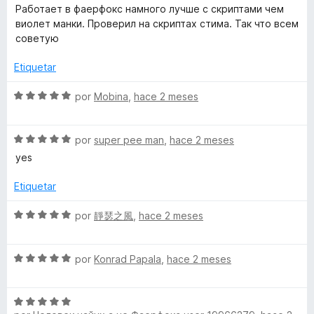
r
o
d
e
Работает в фаерфокс намного лучше с скриптами чем
ó
n
e
v
виолет манки. Проверил на скриптах стима. Так что всем
c
5
5
a
советую
o
d
l
n
e
o
Etiquetar
5
5
r
d
ó
S
por
Mobina
,
hace 2 meses
e
c
e
5
o
v
n
S
a
por
super pee man
,
hace 2 meses
5
e
l
yes
d
v
o
e
a
r
Etiquetar
5
l
ó
o
c
S
por
靜瑟之風
,
hace 2 meses
r
o
e
ó
n
v
c
5
S
a
por
Konrad Papala
,
hace 2 meses
o
d
e
l
n
e
v
o
5
5
S
a
r