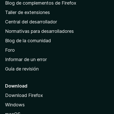
á
Blog de complementos de Firefox
g
Taller de extensiones
i
Central del desarrollador
n
a
Normativas para desarrolladores
d
Blog de la comunidad
e
i
Foro
n
Informar de un error
i
Guía de revisión
c
i
o
Download
d
Download Firefox
e
Windows
M
o