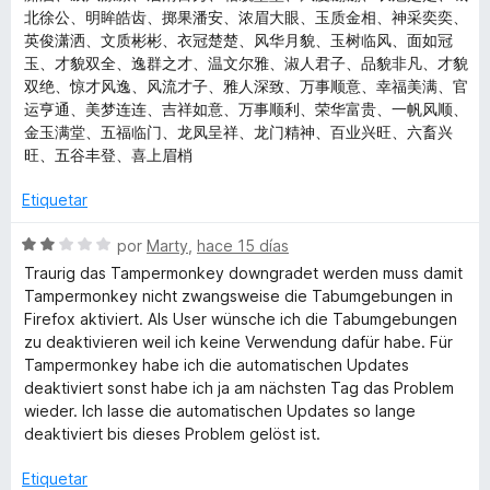
北徐公、明眸皓齿、掷果潘安、浓眉大眼、玉质金相、神采奕奕、
英俊潇洒、文质彬彬、衣冠楚楚、风华月貌、玉树临风、面如冠
玉、才貌双全、逸群之才、温文尔雅、淑人君子、品貌非凡、才貌
双绝、惊才风逸、风流才子、雅人深致、万事顺意、幸福美满、官
运亨通、美梦连连、吉祥如意、万事顺利、荣华富贵、一帆风顺、
金玉满堂、五福临门、龙凤呈祥、龙门精神、百业兴旺、六畜兴
旺、五谷丰登、喜上眉梢
Etiquetar
S
por
Marty
,
hace 15 días
e
Traurig das Tampermonkey downgradet werden muss damit
v
Tampermonkey nicht zwangsweise die Tabumgebungen in
a
Firefox aktiviert. Als User wünsche ich die Tabumgebungen
l
zu deaktivieren weil ich keine Verwendung dafür habe. Für
o
Tampermonkey habe ich die automatischen Updates
r
deaktiviert sonst habe ich ja am nächsten Tag das Problem
ó
wieder. Ich lasse die automatischen Updates so lange
c
deaktiviert bis dieses Problem gelöst ist.
o
n
Etiquetar