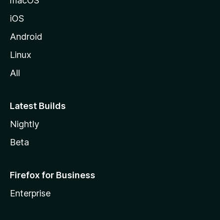
macOS
z
iOS
i
l
Android
l
Linux
a
All
Latest Builds
Nightly
Beta
Firefox for Business
Enterprise