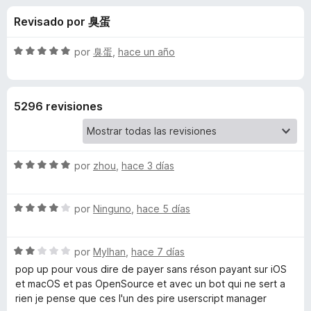
o
n
e
Revisado por 臭蛋
4
n
n
,
t
7
S
por
臭蛋
,
hace un año
o
e
d
e
s
e
v
5
a
p
s
5296 revisiones
l
a
o
r
d
r
a
ó
F
S
e
por
zhou
,
hace 3 días
c
i
e
o
v
r
n
T
S
a
por
Ninguno
,
hace 5 días
5
e
e
l
d
f
a
v
o
e
o
S
a
por
Mylhan
,
hace 7 días
r
5
x
m
e
l
ó
pop up pour vous dire de payer sans réson payant sur iOS
v
o
c
et macOS et pas OpenSource et avec un bot qui ne sert a
a
r
o
rien je pense que ces l'un des pire userscript manager
p
l
ó
n