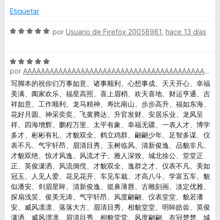
o
c
5
Etiquetar
e
r
o
d
ó
n
e
S
por
Usuario de Firefox 20058981
,
hace 13 días
r
c
4
5
e
o
d
v
n
e
S
m
a
2
por
AAAAAAAAAAAAAAAAAAAAAAAAAAAAAAAAAAAAAAAAAAAAAAAAAA
5
e
l
d
v
o
写脚本的祝你们万事如意、诸事顺利、心想事成、天天开心、幸福
o
e
a
r
美满、阖家欢乐、福星高照、喜上眉梢、欢天喜地、财运亨通、吉
5
l
ó
祥如意、工作顺利、龙马精神、寿比南山、步步高升、福如东海、
n
o
c
花好月圆、神采奕奕、飞黄腾达、升官发财、安居乐业、龙凤呈
r
o
祥、四海增辉、鹏程万里、太平有象、幸福无疆、一表人才、博学
k
ó
n
多才、彬彬有礼、才貌双全、鹤立鸡群、翩翩少年、足智多谋、仪
c
5
表不凡、气宇轩昂、眉清目秀、玉树临风、清新俊逸、品貌非凡、
o
d
才貌双绝、惊才风逸、风流才子、雅人深致、城北徐公、堂堂正
e
n
e
正、英俊潇洒、风流倜傥、才貌双全、逸群之才、仪表不凡、美如
5
5
冠玉、人见人爱、花见花开、车见车栽、才高八斗、学富五车、貌
y
d
似潘安、剑眉星眸、清新俊逸、挺鼻薄唇、古雕刻画、淡定优雅、
e
探扇浅笑、俊美无涛、气宇轩昂、风度翩翩、仪表堂堂、貌若潘
5
安、威风凛凛、落落大方、眉清目秀、相貌堂堂、明眸皓齿、英俊
潇洒、威风漂凛、眉清目秀、相貌堂堂、风度翩翩、衣冠楚楚、城