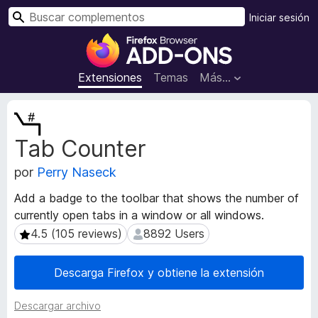
B
Iniciar sesión
u
B
s
u
c
s
Extensiones
Temas
Más...
a
c
r
a
M
d
e
Tab Counter
t
o
a
r
por
Perry Naseck
d
d
a
e
Add a badge to the toolbar that shows the number of
t
c
currently open tabs in a window or all windows.
a
o
d
4.5 (105 reviews)
8892 Users
4.5 (105 reviews)
8892 Users
m
e
l
p
Descarga Firefox y obtiene la extensión
a
l
e
e
Descargar archivo
x
m