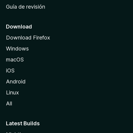
i
Guía de revisión
c
i
o
Download
d
Download Firefox
e
Windows
M
o
macOS
z
iOS
i
l
Android
l
Linux
a
All
Latest Builds