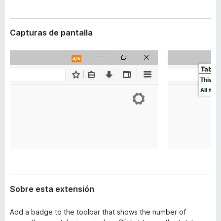
t
e
e
n
n
Capturas de pantalla
t
s
i
o
ó
s
n
p
a
r
a
F
i
r
e
f
o
x
Sobre esta extensión
Add a badge to the toolbar that shows the number of