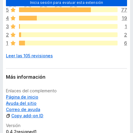
T
Inicia sesión para evaluar esta extensión
o
5
77
d
4
19
a
v
3
1
í
2
2
a
1
6
n
o
Leer las 105 revisiones
h
a
y
v
Más información
a
l
Enlaces del complemento
o
Página de inicio
r
Ayuda del sitio
a
Correo de ayuda
c
Copy add-on ID
i
o
Versión
n
0.4.2resigned1