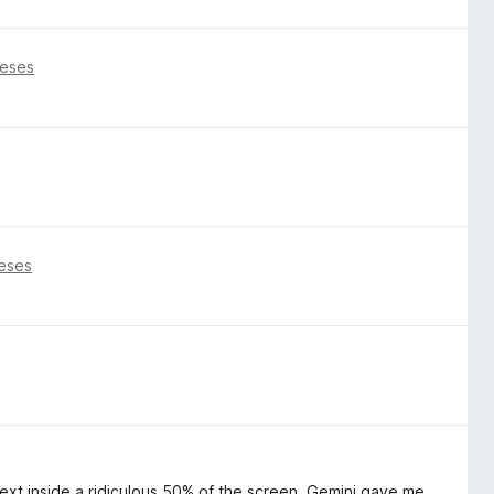
meses
eses
text inside a ridiculous 50% of the screen. Gemini gave me