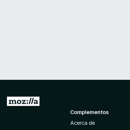
I
r
Complementos
a
Acerca de
l