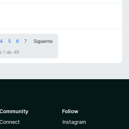
4
5
6
7
Siguiente
a 1 de 49
Community
Follow
Connect
Instagram