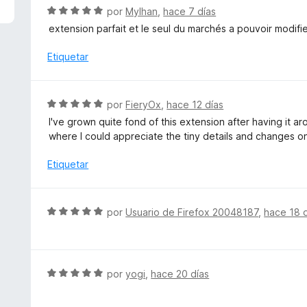
5
S
por
Mylhan
,
hace 7 días
d
e
extension parfait et le seul du marchés a pouvoir modifi
e
v
5
a
Etiquetar
l
o
r
S
por
FieryOx
,
hace 12 días
ó
e
I've grown quite fond of this extension after having it 
c
v
where I could appreciate the tiny details and changes
o
a
n
l
Etiquetar
5
o
d
r
e
ó
S
5
por
Usuario de Firefox 20048187
,
hace 18 
c
e
o
v
n
a
5
l
S
por
yogi
,
hace 20 días
d
o
e
e
r
v
5