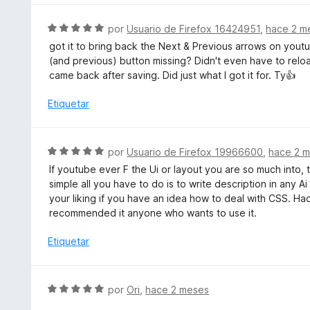
ó
a
c
l
S
por
Usuario de Firefox 16424951
,
hace 2 m
o
o
e
got it to bring back the Next & Previous arrows on yout
n
r
v
(and previous) button missing? Didn't even have to relo
5
ó
a
came back after saving. Did just what I got it for. Ty👍
d
c
l
e
o
o
Etiquetar
5
n
r
5
ó
d
c
S
por
Usuario de Firefox 19966600
,
hace 2 
e
o
e
5
If youtube ever F the Ui or layout you are so much into, th
n
v
simple all you have to do is to write description in any 
5
a
your liking if you have an idea how to deal with CSS. Ha
d
l
recommended it anyone who wants to use it.
e
o
5
r
Etiquetar
ó
c
o
S
por
Ori
,
hace 2 meses
n
e