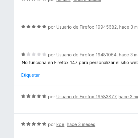
4
ó
e
d
c
v
e
o
a
5
n
l
S
por
Usuario de Firefox 19945682
,
hace 3 
3
o
e
d
r
v
e
ó
a
5
c
l
S
por
Usuario de Firefox 19481064
,
hace 3 m
o
o
e
No funciona en Firefox 147 para personalizar el sitio web
n
r
v
5
ó
a
Etiquetar
d
c
l
e
o
o
5
n
r
S
por
Usuario de Firefox 19583877
,
hace 3 m
5
ó
e
d
c
v
e
o
a
5
n
l
S
por
kde
,
hace 3 meses
1
o
e
d
r
v