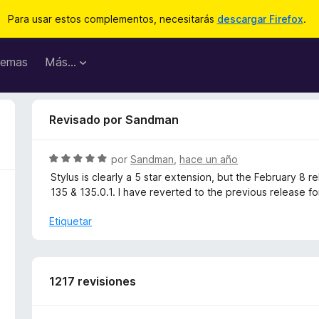
Para usar estos complementos, necesitarás
descargar Firefox
.
emas
Más...
Revisado por Sandman
S
por
Sandman
,
hace un año
e
Stylus is clearly a 5 star extension, but the February 8
v
135 & 135.0.1. I have reverted to the previous release 
a
l
Etiquetar
o
r
ó
c
1217 revisiones
o
n