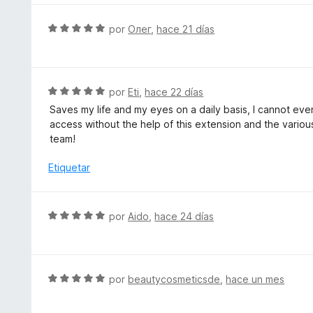
ó
a
c
l
S
por
Олег
,
hace 21 días
o
o
e
n
r
v
5
ó
a
d
c
l
S
por
Eti
,
hace 22 días
e
o
o
e
5
Saves my life and my eyes on a daily basis, I cannot even
n
r
v
access without the help of this extension and the variou
5
ó
a
team!
d
c
l
e
o
o
Etiquetar
5
n
r
5
ó
d
c
S
por
Aido
,
hace 24 días
e
o
e
5
n
v
5
a
d
l
S
por
beautycosmeticsde
,
hace un mes
e
o
e
5
r
v