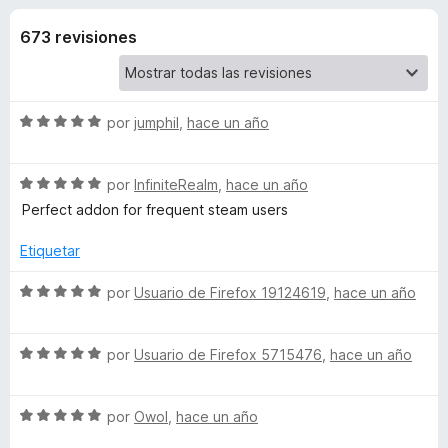
o
n
e
4
673 revisiones
n
n
,
t
8
o
e
d
s
e
S
por
jumphil
,
hace un año
5
p
s
e
a
v
S
a
por
InfiniteRealm
,
r
hace un año
d
e
l
a
Perfect addon for frequent steam users
v
o
F
e
a
r
Etiquetar
i
l
ó
r
S
o
c
S
por
Usuario de Firefox 19124619
,
hace un año
e
r
o
e
f
ó
n
v
t
c
5
o
S
a
por
Usuario de Firefox 5715476
,
hace un año
o
d
e
l
x
e
n
e
v
o
5
5
S
a
por
Owol
,
hace un año
r
a
d
e
l
ó