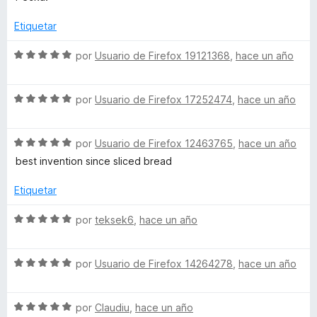
e
v
o
c
5
a
r
o
Etiquetar
l
ó
n
o
c
5
S
por
Usuario de Firefox 19121368
,
hace un año
r
o
d
e
ó
n
e
v
c
5
5
S
a
por
Usuario de Firefox 17252474
,
hace un año
o
d
e
l
n
e
v
o
5
5
S
a
por
Usuario de Firefox 12463765
,
hace un año
r
d
e
l
ó
best invention since sliced bread
e
v
o
c
5
a
r
o
Etiquetar
l
ó
n
o
c
5
S
por
teksek6
,
hace un año
r
o
d
e
ó
n
e
v
c
5
5
S
a
por
Usuario de Firefox 14264278
,
hace un año
o
d
e
l
n
e
v
o
5
5
S
a
por
Claudiu
,
hace un año
r