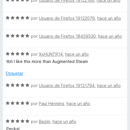
a
por
Usuario de Firefox 19122166
,
hace un año
r
o
d
e
l
ó
n
e
v
o
c
5
5
S
a
por
Usuario de Firefox 19122076
,
hace un año
r
o
d
e
l
ó
n
e
v
o
c
5
5
S
a
por
Usuario de Firefox 18459530
,
hace un año
r
o
d
e
l
ó
n
e
v
o
c
5
5
S
a
por
XxHUNTR14
,
hace un año
r
o
d
e
l
ó
n
e
tbh I like this more than Augmented Steam
v
o
c
5
5
a
r
o
d
Etiquetar
l
ó
n
e
o
c
5
5
S
por
Usuario de Firefox 19121794
,
hace un año
r
o
d
e
ó
n
e
v
c
5
5
S
a
por
Paul Henning
,
hace un año
o
d
e
l
n
e
v
o
5
5
S
a
por
Bazim
,
hace un año
r
d
e
l
ó
Pecka!