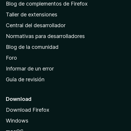
á
Blog de complementos de Firefox
g
Taller de extensiones
i
Central del desarrollador
n
a
Normativas para desarrolladores
d
Blog de la comunidad
e
i
Foro
n
Informar de un error
i
Guía de revisión
c
i
o
Download
d
Download Firefox
e
Windows
M
o