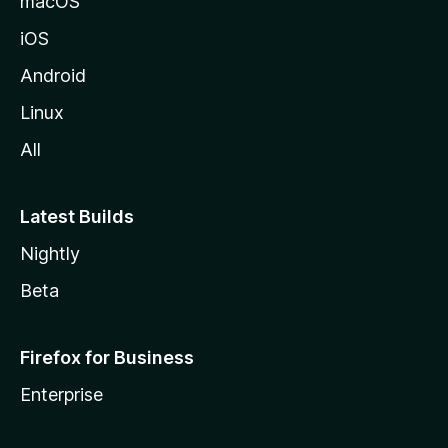
macOS
z
iOS
i
l
Android
l
Linux
a
All
Latest Builds
Nightly
Beta
Firefox for Business
Enterprise