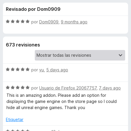
o
n
e
Revisado por Dom0909
4
n
n
,
t
8
S
por
Dom0909
,
9 months ago
o
e
d
e
s
e
v
5
a
p
s
673 revisiones
l
a
o
r
d
r
a
ó
F
S
e
por
yu
,
5 days ago
c
i
e
o
v
r
n
S
S
a
por
Usuario de Firefox 20067757
,
7 days ago
5
e
e
l
d
This is an amazing addon. Please add an option for
f
t
v
o
e
displaying the game engine on the store page so I could
o
a
r
5
hide all unreal engine games. Thank you
x
e
l
ó
o
c
Etiquetar
r
o
a
ó
n