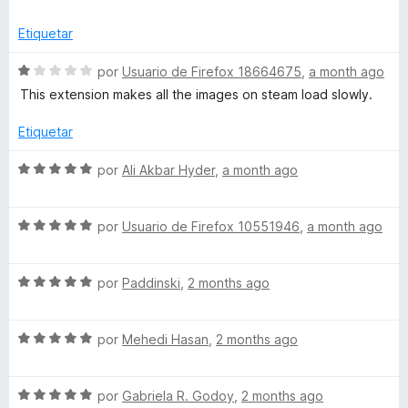
n
x
e
5
p
5
Etiquetar
d
a
e
n
S
por
Usuario de Firefox 18664675
,
a month ago
5
d
e
This extension makes all the images on steam load slowly.
i
v
r
a
Etiquetar
a
l
o
S
por
Ali Akbar Hyder
,
a month ago
r
e
ó
v
c
S
a
por
Usuario de Firefox 10551946
,
a month ago
o
e
l
n
v
o
1
S
a
por
Paddinski
,
2 months ago
r
d
e
l
ó
e
v
o
c
5
S
a
por
Mehedi Hasan
,
2 months ago
r
o
e
l
ó
n
v
o
c
5
S
a
por
Gabriela R. Godoy
,
2 months ago
r
o
d