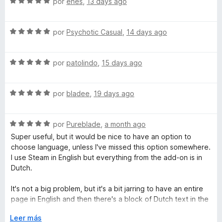
S
por
enes
,
13 days ago
c
5
e
m
o
d
v
n
e
S
a
por
Psychotic Casual
,
14 days ago
D
5
5
e
l
d
v
o
e
S
B
a
por
patolindo
,
15 days ago
r
5
e
l
ó
v
o
c
S
a
por
bladee
,
19 days ago
r
o
e
l
ó
n
v
o
c
5
S
a
por
Pureblade
,
a month ago
r
o
d
e
l
ó
n
e
Super useful, but it would be nice to have an option to
v
o
c
5
5
choose language, unless I've missed this option somewhere.
a
r
o
d
I use Steam in English but everything from the add-on is in
l
ó
n
e
Dutch.
o
c
5
5
r
o
d
It's not a big problem, but it's a bit jarring to have an entire
ó
n
e
page in English and then there's a block of Dutch text in the
c
5
5
middle of everything. Five stars regardless because
o
E
d
Leer más
SteamDB is just that good.