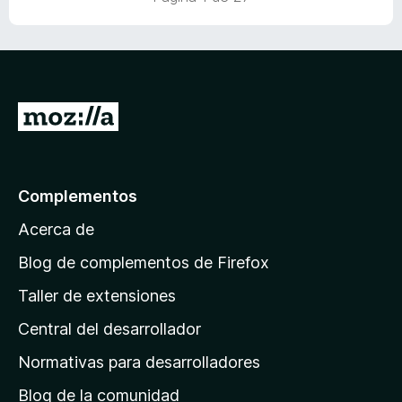
c
5
5
o
d
n
e
5
5
d
e
I
5
r
a
l
Complementos
a
Acerca de
p
á
Blog de complementos de Firefox
g
Taller de extensiones
i
Central del desarrollador
n
a
Normativas para desarrolladores
d
Blog de la comunidad