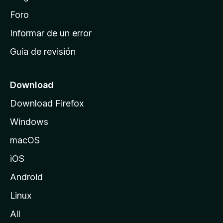
e
i
Foro
n
Informar de un error
i
Guía de revisión
c
i
o
Download
d
Download Firefox
e
Windows
M
o
macOS
z
iOS
i
l
Android
l
Linux
a
All