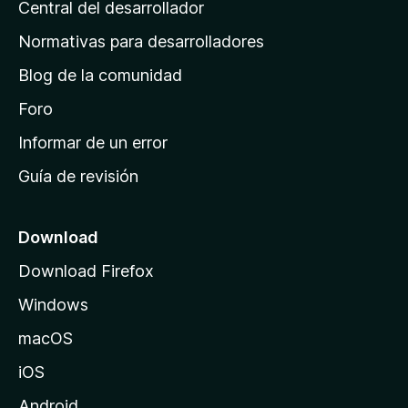
Central del desarrollador
n
a
Normativas para desarrolladores
d
Blog de la comunidad
e
i
Foro
n
Informar de un error
i
Guía de revisión
c
i
o
Download
d
Download Firefox
e
Windows
M
o
macOS
z
iOS
i
l
Android