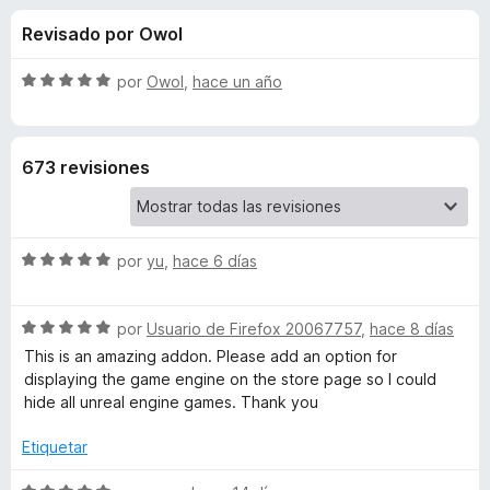
o
n
e
Revisado por Owol
4
n
n
,
t
8
S
por
Owol
,
hace un año
o
e
d
e
s
e
v
5
a
p
s
673 revisiones
l
a
o
r
d
r
a
ó
F
S
e
por
yu
,
hace 6 días
c
i
e
o
v
r
n
S
S
a
por
Usuario de Firefox 20067757
,
hace 8 días
5
e
e
l
d
This is an amazing addon. Please add an option for
f
t
v
o
e
displaying the game engine on the store page so I could
o
a
r
5
hide all unreal engine games. Thank you
x
e
l
ó
o
c
Etiquetar
r
o
a
ó
n