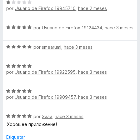
S
l
c
5
5
por
Usuario de Firefox 19945710
,
hace 2 meses
e
o
o
d
v
r
n
e
a
ó
5
5
S
por
Usuario de Firefox 19124434
,
hace 3 meses
l
c
d
e
o
o
e
v
r
n
5
S
a
por
smearumi
,
hace 3 meses
ó
5
e
l
c
d
v
o
o
e
S
a
r
n
5
por
Usuario de Firefox 19922595
,
hace 3 meses
e
l
ó
1
v
o
c
d
a
r
o
e
S
l
ó
n
5
por
Usuario de Firefox 19909457
,
hace 3 meses
e
o
c
5
v
r
o
d
a
ó
n
e
S
por
Эйай
,
hace 3 meses
l
c
5
5
e
o
Хорошее приложение!
o
d
v
r
n
e
a
ó
Etiquetar
5
5