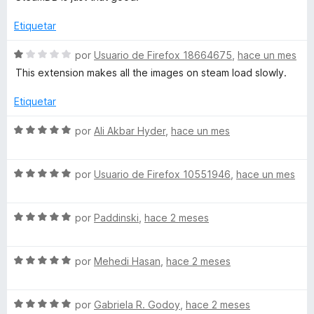
n
e
5
5
Etiquetar
d
e
S
por
Usuario de Firefox 18664675
,
hace un mes
5
e
This extension makes all the images on steam load slowly.
v
a
Etiquetar
l
o
S
por
Ali Akbar Hyder
,
hace un mes
r
e
ó
v
c
S
a
por
Usuario de Firefox 10551946
,
hace un mes
o
e
l
n
v
o
1
S
a
por
Paddinski
,
hace 2 meses
r
d
e
l
ó
e
v
o
c
5
S
a
por
Mehedi Hasan
,
hace 2 meses
r
o
e
l
ó
n
v
o
c
5
S
a
por
Gabriela R. Godoy
,
hace 2 meses
r
o
d