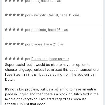
S
por
enes
,
hace 14 días
c
5
e
m
o
d
v
n
e
S
a
por
Psychotic Casual
,
hace 15 días
D
5
5
e
l
d
v
o
e
S
B
a
por
patolindo
,
hace 16 días
r
5
e
l
ó
v
o
c
S
a
por
bladee
,
hace 21 días
r
o
e
l
ó
n
v
o
c
5
S
a
por
Pureblade
,
hace un mes
r
o
d
e
l
ó
n
e
Super useful, but it would be nice to have an option to
v
o
c
5
5
choose language, unless I've missed this option somewhere.
a
r
o
d
I use Steam in English but everything from the add-on is in
l
ó
n
e
Dutch.
o
c
5
5
r
o
d
It's not a big problem, but it's a bit jarring to have an entire
ó
n
e
page in English and then there's a block of Dutch text in the
c
5
5
middle of everything. Five stars regardless because
o
d
SteamDB is just that good.