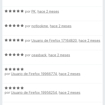
e
l
ó
n
e
v
o
c
5
5
S
a
por
PK
,
hace 2 meses
r
o
d
e
l
ó
n
e
v
o
c
5
5
S
a
por
notlookme
,
hace 2 meses
r
o
d
e
l
ó
n
e
v
o
c
5
5
S
a
por
Usuario de Firefox 17164820
,
hace 2 meses
r
o
d
e
l
ó
n
e
v
o
c
5
5
S
a
por
ceasback
,
hace 2 meses
r
o
d
e
l
ó
n
e
v
o
c
5
5
S
a
r
o
d
por
Usuario de Firefox 19966774
,
hace 2 meses
e
l
ó
n
e
v
o
c
5
5
a
r
o
d
S
l
ó
n
e
por
Usuario de Firefox 19956254
,
hace 2 meses
e
o
c
5
5
v
r
o
d
a
ó
n
e