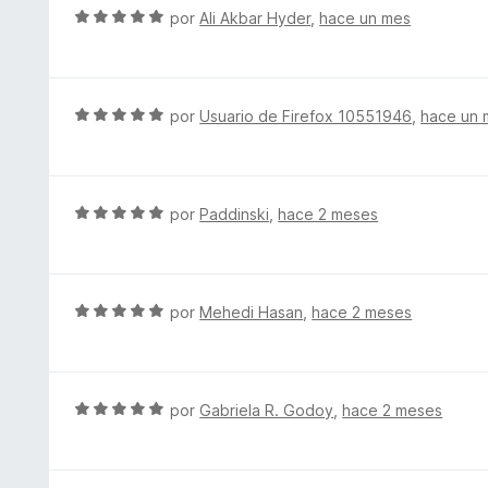
r
S
por
Ali Akbar Hyder
,
hace un mes
ó
e
c
v
o
a
n
l
S
por
Usuario de Firefox 10551946
,
hace un 
1
o
e
d
r
v
e
ó
a
5
c
l
S
por
Paddinski
,
hace 2 meses
o
o
e
n
r
v
5
ó
a
d
c
l
S
por
Mehedi Hasan
,
hace 2 meses
e
o
o
e
5
n
r
v
5
ó
a
d
c
l
S
por
Gabriela R. Godoy
,
hace 2 meses
e
o
o
e
5
n
r
v
5
ó
a
d