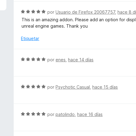
5
a
d
l
S
por
Usuario de Firefox 20067757
,
hace 8 d
e
o
e
This is an amazing addon. Please add an option for displ
5
r
v
unreal engine games. Thank you
ó
a
c
l
Etiquetar
o
o
n
r
5
ó
S
por
enes
,
hace 14 días
d
c
e
e
o
v
5
n
a
5
l
S
por
Psychotic Casual
,
hace 15 días
d
o
e
e
r
v
5
ó
a
c
l
S
por
patolindo
,
hace 16 días
o
o
e
n
r
v
5
ó
a
d