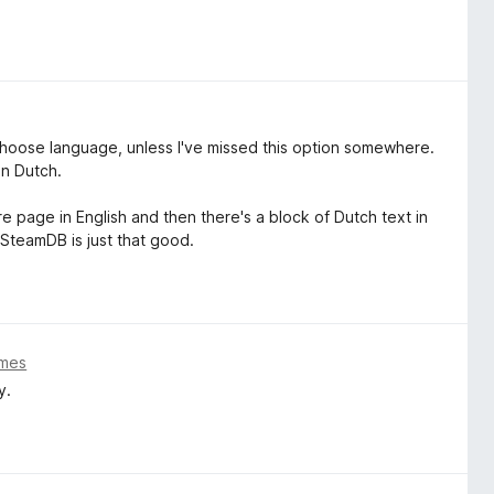
 choose language, unless I've missed this option somewhere.
in Dutch.
tire page in English and then there's a block of Dutch text in
 SteamDB is just that good.
 mes
y.