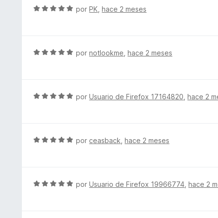
c
l
S
por
PK
,
hace 2 meses
e
o
o
e
5
n
r
v
5
ó
a
d
c
l
S
por
notlookme
,
hace 2 meses
e
o
o
e
5
n
r
v
5
ó
a
d
c
l
S
por
Usuario de Firefox 17164820
,
hace 2 m
e
o
o
e
5
n
r
v
5
ó
a
d
c
l
S
por
ceasback
,
hace 2 meses
e
o
o
e
5
n
r
v
5
ó
a
d
c
l
S
por
Usuario de Firefox 19966774
,
hace 2 
e
o
o
e
5
n
r
v
5
ó
a