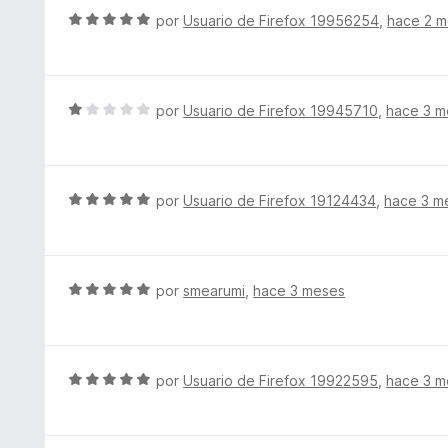
d
c
l
S
por
Usuario de Firefox 19956254
,
hace 2 
e
o
o
e
5
n
r
v
5
ó
a
d
c
l
S
por
Usuario de Firefox 19945710
,
hace 3 m
e
o
o
e
5
n
r
v
5
ó
a
d
c
l
S
por
Usuario de Firefox 19124434
,
hace 3 m
e
o
o
e
5
n
r
v
5
ó
a
d
c
l
S
por
smearumi
,
hace 3 meses
e
o
o
e
5
n
r
v
1
ó
a
d
c
l
S
por
Usuario de Firefox 19922595
,
hace 3 m
e
o
o
e
5
n
r
v
5
ó
a