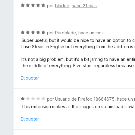
c
l
S
por
bladee
,
hace 21 días
e
o
o
e
5
n
r
v
5
ó
a
d
c
l
S
por
Pureblade
,
hace un mes
e
o
o
e
5
Super useful, but it would be nice to have an option to
n
r
v
I use Steam in English but everything from the add-on is 
5
ó
a
d
c
l
It's not a big problem, but it's a bit jarring to have an en
e
o
o
the middle of everything. Five stars regardless because
5
n
r
5
ó
Etiquetar
d
c
e
o
5
n
S
por
Usuario de Firefox 18664675
,
hace un
5
e
This extension makes all the images on steam load slowl
d
v
e
a
Etiquetar
5
l
o