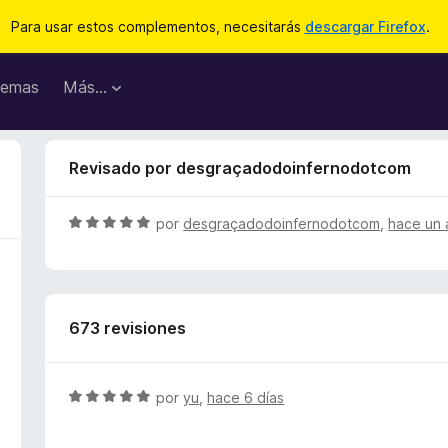
Para usar estos complementos, necesitarás
descargar Firefox
.
emas
Más...
Revisado por desgraçadodoinfernodotcom
S
por
desgraçadodoinfernodotcom
,
hace un 
e
v
a
l
673 revisiones
o
r
ó
c
S
por
yu
,
hace 6 días
o
e
n
v