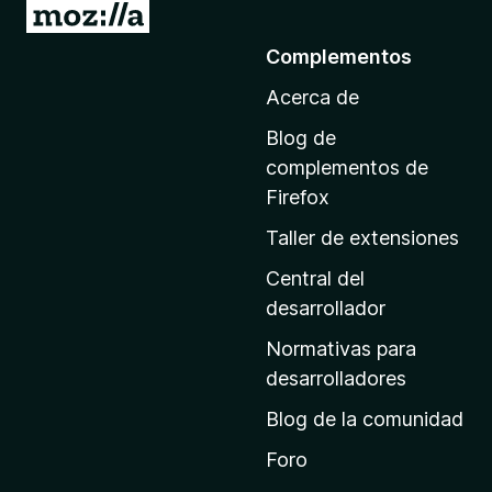
I
r
Complementos
a
Acerca de
l
a
Blog de
p
complementos de
á
Firefox
g
Taller de extensiones
i
n
Central del
a
desarrollador
d
Normativas para
e
desarrolladores
i
Blog de la comunidad
n
i
Foro
c