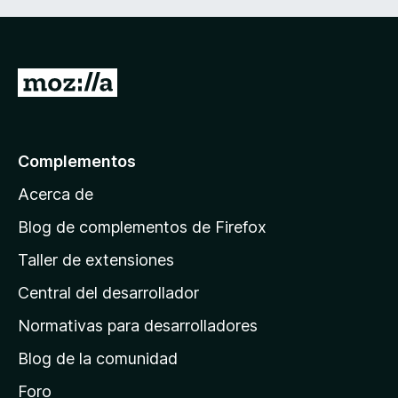
I
r
a
l
Complementos
a
Acerca de
p
á
Blog de complementos de Firefox
g
Taller de extensiones
i
Central del desarrollador
n
a
Normativas para desarrolladores
d
Blog de la comunidad
e
i
Foro