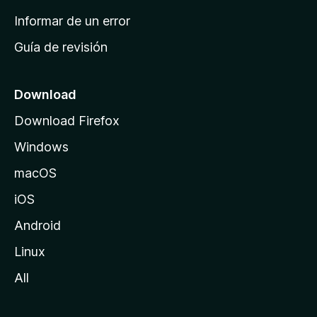
n
Informar de un error
i
Guía de revisión
c
i
o
Download
d
Download Firefox
e
Windows
M
o
macOS
z
iOS
i
l
Android
l
Linux
a
All