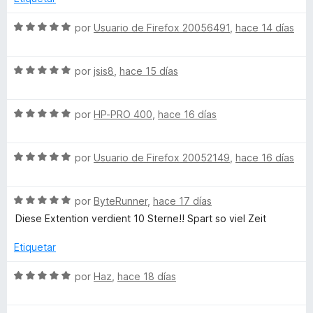
o
e
5
S
por
Usuario de Firefox 20056491
,
hace 14 días
r
e
v
s
S
a
por
jsis8
,
hace 15 días
e
l
h
v
o
S
a
por
HP-PRO 400
,
hace 16 días
r
e
l
ó
i
v
o
c
S
a
por
Usuario de Firefox 20052149
,
hace 16 días
r
o
p
e
l
ó
n
v
o
c
5
s
S
a
por
ByteRunner
,
hace 17 días
r
o
d
e
l
ó
n
e
Diese Extention verdient 10 Sterne!! Spart so viel Zeit
v
o
c
5
5
o
a
r
o
d
Etiquetar
l
ó
n
e
n
o
c
5
5
S
por
Haz
,
hace 18 días
r
o
d
e
Y
ó
n
e
v