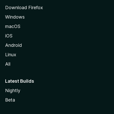
d
Download Firefox
e
Windows
M
o
macOS
z
iOS
i
l
Android
l
Linux
a
All
Latest Builds
Nightly
Beta