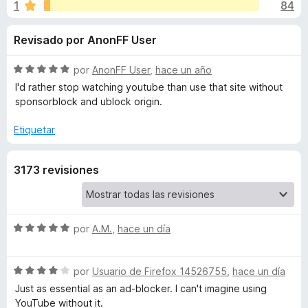
o
1
84
o
e
n
n
n
Revisado por AnonFF User
4
t
,
o
e
8
S
por
AnonFF User
,
hace un año
s
d
e
I'd rather stop watching youtube than use that site without
p
s
e
v
sponsorblock and ublock origin.
a
5
a
l
r
Etiquetar
d
o
a
r
F
e
3173 revisiones
ó
i
c
r
S
o
e
n
f
5
S
por
A.M.
,
hace un día
p
d
e
o
e
v
x
o
S
5
a
por
Usuario de Firefox 14526755
,
hace un día
e
l
Just as essential as an ad-blocker. I can't imagine using
n
v
o
YouTube without it.