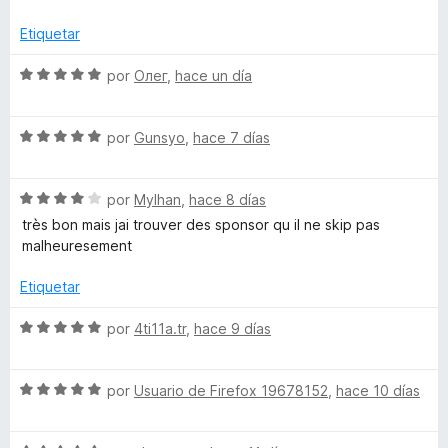
a
r
l
s
ó
Etiquetar
o
c
r
o
S
por
Олег
,
hace un día
o
ó
n
e
c
5
v
r
o
d
S
a
por
Gunsyo
,
hace 7 días
n
e
e
l
B
4
5
v
o
d
S
a
por
Mylhan
,
hace 8 días
r
e
e
l
ó
l
très bon mais jai trouver des sponsor qu il ne skip pas
5
v
o
c
malheuresement
a
r
o
o
l
ó
n
Etiquetar
o
c
5
c
r
o
d
S
por
4ti11a.tr
,
hace 9 días
ó
n
e
e
k
c
5
5
v
o
d
S
a
por
Usuario de Firefox 19678152
,
hace 10 días
n
e
e
l
-
4
5
v
o