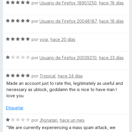
c
5
5
S
a
por
Usuario de Firefox 18901250
,
hace 18 días
o
d
e
o
l
n
e
v
o
5
5
S
a
por
Usuario de Firefox 20048187
,
hace 18 días
r
u
d
e
l
ó
e
v
o
c
T
5
S
a
por
yogi
,
hace 20 días
r
o
e
l
ó
n
u
v
o
c
5
S
a
por
Usuario de Firefox 20039210
,
hace 23 días
r
o
d
e
l
ó
n
e
b
v
o
c
5
5
S
a
por
Tropical
,
hace 24 días
r
o
d
e
e
l
ó
n
e
Made an account just to rate this, legitimately as useful and
v
o
c
5
5
necessary as ublock, goddamn this is nice to have man I
a
r
o
d
love you
l
ó
n
e
o
c
5
5
Etiquetar
r
o
d
ó
n
e
S
por
Jhonatan
,
hace un mes
c
1
5
e
''We are currently experiencing a mass spam attack, we
o
d