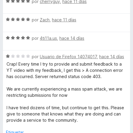
d
S
a
por
cherryguy
,
hace 11 días
r
S
e
e
l
ó
5
v
o
c
k
S
a
por
Zach
,
hace 11 días
r
o
e
l
ó
n
v
o
c
i
5
S
a
por
4ti11a.us
,
hace 14 días
r
o
d
e
l
ó
n
e
p
v
o
c
5
5
S
a
por
Usuario de Firefox 14074017
,
hace 14 días
r
o
d
S
e
l
ó
n
e
Crap! Every time I try to provide and submit feedback to a
v
o
c
5
5
YT video with my feedback, I get this > A connection error
a
r
p
o
d
has occurred. Server returned status code 403.
l
ó
n
e
o
c
5
5
We are currently experiencing a mass spam attack, we are
o
r
o
d
restricting submissions for now
ó
n
e
n
c
5
5
I have tried dozens of time, but continue to get this. Please
o
d
give to someone that knows what they are doing and can
s
n
e
provide a service to the community.
1
5
d
Etiquetar