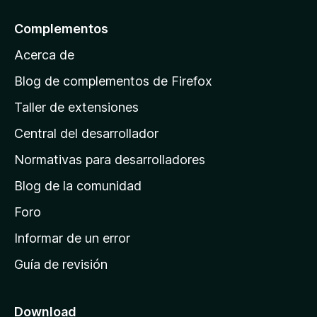
a
l
Complementos
a
Acerca de
p
á
Blog de complementos de Firefox
g
Taller de extensiones
i
Central del desarrollador
n
a
Normativas para desarrolladores
d
Blog de la comunidad
e
i
Foro
n
Informar de un error
i
Guía de revisión
c
i
o
Download