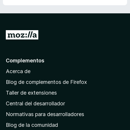
I
r
a
l
Complementos
a
Acerca de
p
á
Blog de complementos de Firefox
g
Taller de extensiones
i
Central del desarrollador
n
a
Normativas para desarrolladores
d
Blog de la comunidad
e