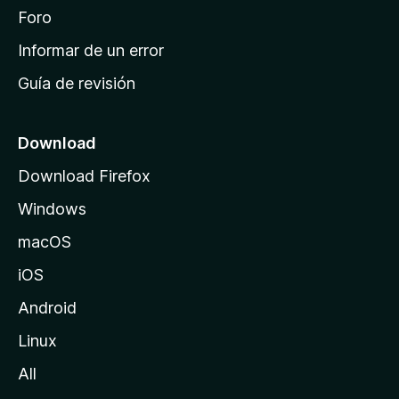
i
Foro
n
Informar de un error
i
Guía de revisión
c
i
o
Download
d
Download Firefox
e
Windows
M
o
macOS
z
iOS
i
l
Android
l
Linux
a
All