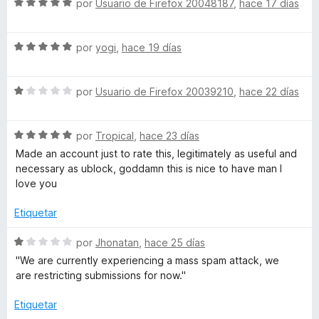
5
5
S
a
por
Usuario de Firefox 20048187
,
hace 17 días
r
d
e
l
ó
o
e
v
o
c
5
S
a
por
yogi
,
hace 19 días
r
o
u
e
l
ó
n
v
o
c
5
T
S
a
por
Usuario de Firefox 20039210
,
hace 22 días
r
o
d
e
l
ó
n
e
v
o
c
5
5
u
S
a
por
Tropical
,
hace 23 días
r
o
d
e
l
ó
n
e
Made an account just to rate this, legitimately as useful and
b
v
o
c
5
5
necessary as ublock, goddamn this is nice to have man I
a
r
o
d
love you
e
l
ó
n
e
o
c
5
5
Etiquetar
r
o
d
ó
n
e
S
por
Jhonatan
,
hace 25 días
c
1
5
e
''We are currently experiencing a mass spam attack, we
o
d
v
are restricting submissions for now.''
n
e
a
5
5
l
Etiquetar
d
o