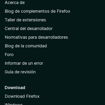
Acerca de
p
á
Blog de complementos de Firefox
g
Taller de extensiones
i
Central del desarrollador
n
a
Normativas para desarrolladores
d
Blog de la comunidad
e
i
Foro
n
Informar de un error
i
Guía de revisión
c
i
o
Download
d
Download Firefox
e
Windows