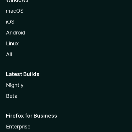
M
o
macOS
z
iOS
i
l
Android
l
Linux
a
All
Latest Builds
Nightly
Beta
Firefox for Business
Enterprise