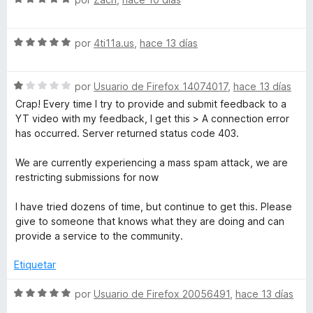
r
o
S
e
l
ó
n
v
o
c
5
S
a
k
por
4ti11a.us
,
hace 13 días
r
o
d
e
l
ó
n
e
v
o
c
5
5
i
S
a
por
Usuario de Firefox 14074017
,
hace 13 días
r
o
d
e
l
ó
n
e
Crap! Every time I try to provide and submit feedback to a
p
v
o
c
5
5
YT video with my feedback, I get this > A connection error
a
r
o
d
has occurred. Server returned status code 403.
S
l
ó
n
e
o
c
5
5
We are currently experiencing a mass spam attack, we are
r
o
d
restricting submissions for now
p
ó
n
e
c
5
5
I have tried dozens of time, but continue to get this. Please
o
o
d
give to someone that knows what they are doing and can
n
e
provide a service to the community.
n
1
5
d
Etiquetar
e
s
5
S
por
Usuario de Firefox 20056491
,
hace 13 días
e