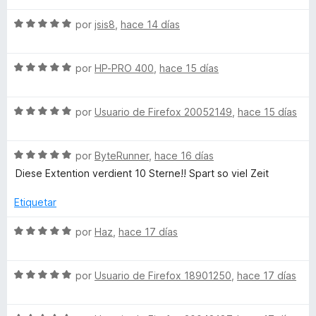
o
v
S
a
por
jsis8
,
hace 14 días
r
e
l
v
o
s
S
a
por
HP-PRO 400
,
hace 15 días
r
e
l
ó
v
o
c
h
S
a
por
Usuario de Firefox 20052149
,
hace 15 días
r
o
e
l
ó
n
i
v
o
c
5
S
a
por
ByteRunner
,
hace 16 días
r
o
d
p
e
l
ó
n
e
Diese Extention verdient 10 Sterne!! Spart so viel Zeit
v
o
c
5
5
a
r
o
d
s
Etiquetar
l
ó
n
e
o
c
5
5
S
por
Haz
,
hace 17 días
o
r
o
d
e
ó
n
e
v
n
c
5
5
S
a
por
Usuario de Firefox 18901250
,
hace 17 días
o
d
e
l
n
Y
e
v
o