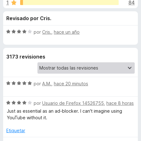
o
1
84
o
e
n
n
n
Revisado por Cris.
4
t
,
o
e
8
S
por
Cris.
,
hace un año
s
d
e
p
s
e
v
a
5
a
3173 revisiones
l
r
d
o
a
r
F
e
ó
i
S
por
A.M.
,
hace 20 minutos
c
r
e
S
o
e
v
n
S
a
por
Usuario de Firefox 14526755
,
hace 8 horas
f
4
p
e
l
d
Just as essential as an ad-blocker. I can't imagine using
o
v
o
e
YouTube without it.
x
o
a
r
5
l
ó
Etiquetar
n
o
c