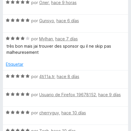
r
o
S
por
Олег
,
hace 9 horas
ó
n
e
s
c
5
v
o
d
S
a
por
Gunsyo
,
hace 6 días
o
n
e
e
l
4
5
v
o
r
d
S
a
por
Mylhan
,
hace 7 días
r
e
e
l
ó
très bon mais jai trouver des sponsor qu il ne skip pas
5
v
B
o
c
malheuresement
a
r
o
l
ó
n
Etiquetar
l
o
c
5
r
o
d
S
por
4ti11a.tr
,
hace 8 días
o
ó
n
e
e
c
5
5
v
c
o
d
S
a
por
Usuario de Firefox 19678152
,
hace 9 días
n
e
e
l
4
5
v
o
k
d
S
a
por
cherryguy
,
hace 10 días
r
e
e
l
ó
-
5
v
o
c
S
a
por
Zach
,
hace 10 días