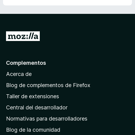
I
r
a
l
Complementos
a
Acerca de
p
á
Blog de complementos de Firefox
g
Taller de extensiones
i
Central del desarrollador
n
a
Normativas para desarrolladores
d
Blog de la comunidad
e