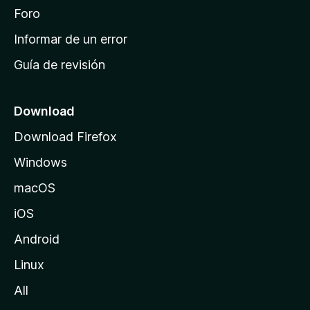
i
Foro
n
Informar de un error
i
Guía de revisión
c
i
o
Download
d
Download Firefox
e
Windows
M
o
macOS
z
iOS
i
l
Android
l
Linux
a
All