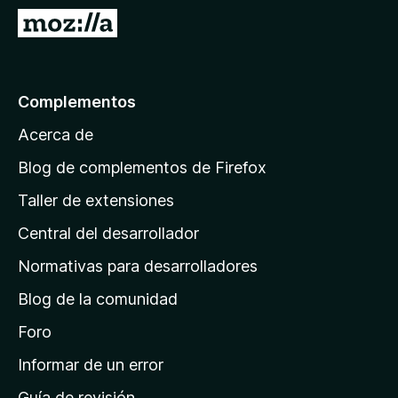
5
5
I
d
r
e
5
a
l
Complementos
a
Acerca de
p
á
Blog de complementos de Firefox
g
Taller de extensiones
i
Central del desarrollador
n
a
Normativas para desarrolladores
d
Blog de la comunidad
e
i
Foro
n
Informar de un error
i
Guía de revisión