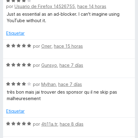
S
a
S
por
Usuario de Firefox 14526755
,
hace 14 horas
e
l
v
o
Just as essential as an ad-blocker. I can't imagine using
k
a
r
YouTube without it.
l
ó
o
c
Etiquetar
i
r
o
ó
S
n
por
Олег
,
hace 15 horas
p
c
e
5
o
v
d
S
S
n
a
por
Gunsyo
,
hace 7 días
e
e
4
l
5
v
d
o
p
S
a
por
Mylhan
,
hace 7 días
e
r
e
l
5
ó
très bon mais jai trouver des sponsor qu il ne skip pas
o
v
o
c
malheuresement
a
r
o
n
l
ó
n
Etiquetar
o
c
5
s
r
o
d
S
por
4ti11a.tr
,
hace 8 días
ó
n
e
e
c
5
5
v