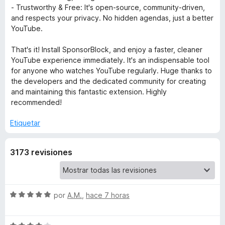
- Trustworthy & Free: It's open-source, community-driven,
s
and respects your privacy. No hidden agendas, just a better
YouTube.
o
That's it! Install SponsorBlock, and enjoy a faster, cleaner
YouTube experience immediately. It's an indispensable tool
r
for anyone who watches YouTube regularly. Huge thanks to
the developers and the dedicated community for creating
B
and maintaining this fantastic extension. Highly
recommended!
l
Etiquetar
o
3173 revisiones
c
k
S
por
A.M.
,
hace 7 horas
e
-
v