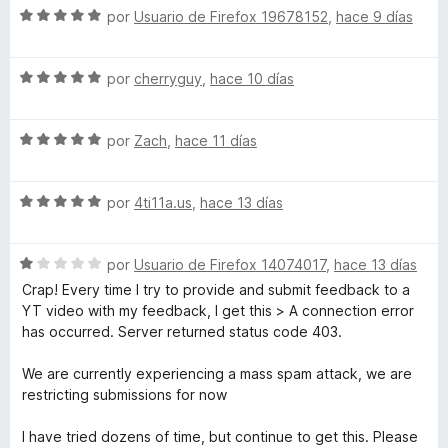
o
o
d
S
a
por
Usuario de Firefox 19678152
,
hace 9 días
n
e
e
l
r
4
5
v
o
d
S
a
por
cherryguy
,
hace 10 días
r
s
e
e
l
ó
5
v
o
c
S
a
por
Zach
,
hace 11 días
r
h
o
e
l
ó
n
v
o
c
5
i
S
a
por
4ti11a.us
,
hace 13 días
r
o
d
e
l
ó
n
e
p
v
o
c
5
5
S
a
por
Usuario de Firefox 14074017
,
hace 13 días
r
o
d
e
l
s
ó
n
e
Crap! Every time I try to provide and submit feedback to a
v
o
c
5
5
YT video with my feedback, I get this > A connection error
a
r
o
d
has occurred. Server returned status code 403.
o
l
ó
n
e
o
c
5
5
We are currently experiencing a mass spam attack, we are
n
r
o
d
restricting submissions for now
ó
n
e
Y
c
5
5
I have tried dozens of time, but continue to get this. Please