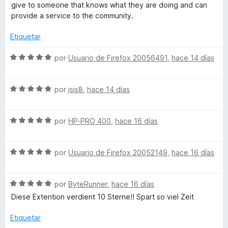
o
d
give to someone that knows what they are doing and can
n
e
o
provide a service to the community.
1
5
d
Etiquetar
u
e
5
S
por
Usuario de Firefox 20056491
,
hace 14 días
T
e
v
u
S
a
por
jsis8
,
hace 14 días
e
l
v
o
b
S
a
por
HP-PRO 400
,
hace 16 días
r
e
l
ó
e
v
o
c
S
a
por
Usuario de Firefox 20052149
,
hace 16 días
r
o
e
l
ó
n
v
o
c
5
S
a
por
ByteRunner
,
hace 16 días
r
o
d
e
l
ó
n
e
Diese Extention verdient 10 Sterne!! Spart so viel Zeit
v
o
c
5
5
a
r
o
d
Etiquetar
l
ó
n
e