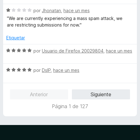
r
o
d
ó
n
e
S
por
Jhonatan
,
hace un mes
c
1
5
e
''We are currently experiencing a mass spam attack, we
o
d
v
are restricting submissions for now.''
n
e
a
5
5
l
Etiquetar
d
o
e
r
S
por
Usuario de Firefox 20029804
,
hace un mes
5
ó
e
c
v
o
S
a
por
DslP
,
hace un mes
n
e
l
1
v
o
d
a
r
Anterior
Siguiente
e
l
ó
5
o
c
Página 1 de 127
r
o
ó
n
c
5
o
d
n
e