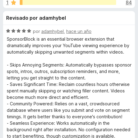
o
1
84
o
e
n
n
n
Revisado por adamhybel
4
t
,
o
e
8
S
por
adamhybel
,
hace un año
s
d
e
SponsorBlock is an essential browser extension that
p
s
e
v
dramatically improves your YouTube viewing experience by
a
5
a
automatically skipping unwanted segments within videos.
l
r
d
o
a
- Skips Annoying Segments: Automatically bypasses sponsor
r
spots, intros, outros, subscription reminders, and more,
F
e
ó
letting you get straight to the content.
i
c
- Saves Significant Time: Reclaim countless hours otherwise
r
S
o
spent manually skipping or watching filler content. Videos
e
n
become much more direct and efficient.
f
5
p
- Community Powered: Relies on a vast, crowdsourced
d
o
database where users like you submit and vote on segment
e
x
timings. It gets better thanks to everyone's contribution!
o
5
- Seamless Experience: Works automatically in the
background right after installation. No configuration needed
n
to start benefiting, though customization is available.