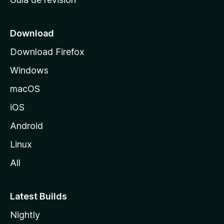
c
i
o
Download
d
Download Firefox
e
Windows
M
o
macOS
z
iOS
i
l
Android
l
Linux
a
All
Latest Builds
Nightly