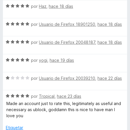
o
c
5
5
S
por
Haz
,
hace 18 días
r
o
d
e
ó
n
e
v
c
5
5
S
a
por
Usuario de Firefox 18901250
,
hace 18 días
o
d
e
l
n
e
v
o
5
5
S
a
por
Usuario de Firefox 20048187
,
hace 18 días
r
d
e
l
ó
e
v
o
c
5
S
a
por
yogi
,
hace 19 días
r
o
e
l
ó
n
v
o
c
5
S
a
por
Usuario de Firefox 20039210
,
hace 22 días
r
o
d
e
l
ó
n
e
v
o
c
5
5
S
a
por
Tropical
,
hace 23 días
r
o
d
e
l
ó
n
e
Made an account just to rate this, legitimately as useful and
v
o
c
5
5
necessary as ublock, goddamn this is nice to have man I
a
r
o
d
love you
l
ó
n
e
o
c
5
5
Etiquetar