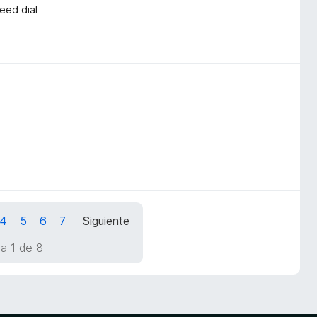
peed dial
4
5
6
7
Siguiente
a 1 de 8