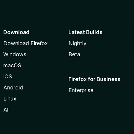
d
e
5
Download
Latest Builds
Download Firefox
Nightly
Windows
Beta
macOS
iOS
Firefox for Business
Android
Enterprise
Linux
All