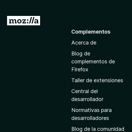
I
r
Complementos
a
Acerca de
l
a
Blog de
p
complementos de
á
Firefox
g
Taller de extensiones
i
n
Central del
a
desarrollador
d
Normativas para
e
desarrolladores
i
Blog de la comunidad
n