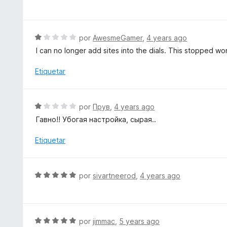
e
d
c
v
e
o
a
5
n
l
S
por
AwesmeGamer
,
4 years ago
5
o
e
d
I can no longer add sites into the dials. This stopped 
r
v
e
ó
a
Etiquetar
5
c
l
o
o
n
r
S
por
Прув
,
4 years ago
4
ó
e
d
Гавно!! Убогая настройка, сырая..
c
v
e
o
a
Etiquetar
5
n
l
1
o
d
r
S
e
por
sivartneerod
,
4 years ago
ó
e
5
c
v
o
a
n
l
S
por
jimmac
,
5 years ago
1