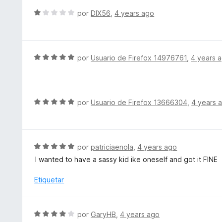
5
n
r
S
por
DIX56
,
4 years ago
5
ó
e
d
c
v
e
o
a
5
n
l
S
por
Usuario de Firefox 14976761
,
4 years 
1
o
e
d
r
v
e
ó
a
5
c
l
S
por
Usuario de Firefox 13666304
,
4 years 
o
o
e
n
r
v
1
ó
a
d
c
l
S
por
patriciaenola
,
4 years ago
e
o
o
e
5
I wanted to have a sassy kid ike oneself and got it FINE
n
r
v
5
ó
a
Etiquetar
d
c
l
e
o
o
5
n
r
S
por
GaryHB
,
4 years ago
5
ó