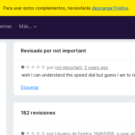
Para usar estos complementos, necesitarás
descargar Firefox
.
emas
Más...
Revisado por not important
S
por
not important
,
2 years ago
e
wish I can understand this speed dial but guess I am to 
v
a
Etiquetar
l
o
r
ó
182 revisiones
c
o
n
S
por
Usuario de Firefox 19465306
,
a year a