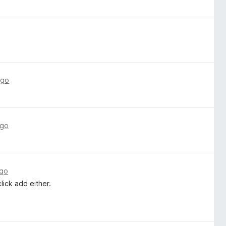
ago
ago
ago
lick add either.