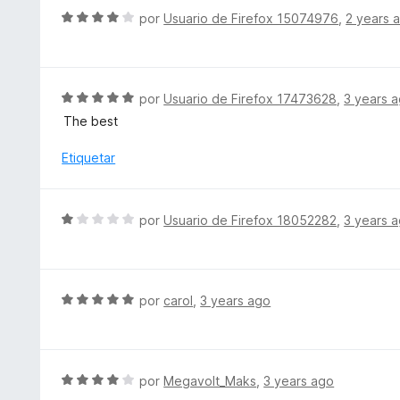
c
l
S
por
Usuario de Firefox 15074976
,
2 years 
o
o
e
n
r
v
5
ó
a
d
c
l
S
por
Usuario de Firefox 17473628
,
3 years 
e
o
o
e
5
The best
n
r
v
5
ó
a
Etiquetar
d
c
l
e
o
o
5
n
r
S
por
Usuario de Firefox 18052282
,
3 years 
4
ó
e
d
c
v
e
o
a
5
n
l
S
por
carol
,
3 years ago
5
o
e
d
r
v
e
ó
a
5
c
l
S
por
Megavolt_Maks
,
3 years ago
o
o
e