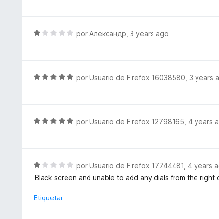
n
r
v
1
ó
a
d
c
l
S
por
Александр
,
3 years ago
e
o
o
e
5
n
r
v
5
ó
a
d
c
l
S
por
Usuario de Firefox 16038580
,
3 years 
e
o
o
e
5
n
r
v
4
ó
a
d
c
l
S
por
Usuario de Firefox 12798165
,
4 years 
e
o
o
e
5
n
r
v
1
ó
a
d
c
l
S
por
Usuario de Firefox 17744481
,
4 years 
e
o
o
e
5
Black screen and unable to add any dials from the right c
n
r
v
5
ó
a
Etiquetar
d
c
l
e
o
o