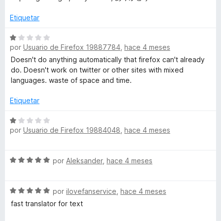
v
5
r
a
d
ó
Etiquetar
l
e
c
o
5
S
o
r
por
Usuario de Firefox 19887784
,
hace 4 meses
e
n
ó
v
5
Doesn't do anything automatically that firefox can't already
c
a
d
do. Doesn't work on twitter or other sites with mixed
o
l
e
languages. waste of space and time.
n
o
5
5
r
Etiquetar
d
ó
e
c
S
5
por
Usuario de Firefox 19884048
,
hace 4 meses
o
e
n
v
1
a
S
por
Aleksander
,
hace 4 meses
d
l
e
e
o
v
5
r
S
a
por
ilovefanservice
,
hace 4 meses
ó
e
l
c
fast translator for text
v
o
o