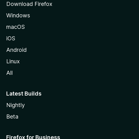
Download Firefox
e
Windows
M
o
macOS
z
iOS
i
l
Android
l
Linux
a
All
Latest Builds
Nightly
Beta
Firefox for Business