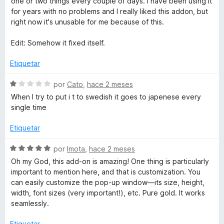
o
one or two things every couple of days. I have been using it
t
r
n
for years with no problems and I really liked this addon, but
ó
5
right now it's unusable for me because of this.
c
e
d
o
e
Edit: Somehow it fixed itself.
n
5
5
Etiquetar
d
e
S
por
Cato
,
hace 2 meses
5
e
When I try to put i t to swedish it goes to japenese every
v
single time
a
l
Etiquetar
o
r
S
por
Imota
,
hace 2 meses
ó
e
Oh my God, this add-on is amazing! One thing is particularly
c
v
important to mention here, and that is customization. You
o
a
can easily customize the pop-up window—its size, height,
n
l
width, font sizes (very important!), etc. Pure gold. It works
1
o
seamlessly.
d
r
e
ó
Etiquetar