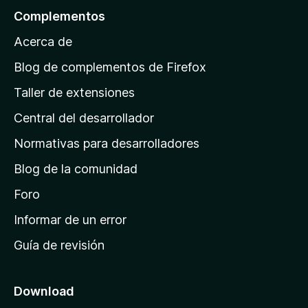
l
Complementos
a
Acerca de
p
á
Blog de complementos de Firefox
g
Taller de extensiones
i
Central del desarrollador
n
a
Normativas para desarrolladores
d
Blog de la comunidad
e
i
Foro
n
Informar de un error
i
Guía de revisión
c
i
o
Download
d