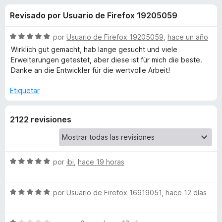
o
n
e
Revisado por Usuario de Firefox 19205059
4
n
n
,
t
6
S
por
Usuario de Firefox 19205059
,
hace un año
o
e
d
e
Wirklich gut gemacht, hab lange gesucht und viele
s
e
v
Erweiterungen getestet, aber diese ist für mich die beste.
5
a
p
Danke an die Entwickler für die wertvolle Arbeit!
s
l
a
o
Etiquetar
r
d
r
a
ó
F
e
2122 revisiones
c
i
o
r
n
S
5
e
d
S
por
ibi
,
hace 19 horas
f
i
e
e
o
5
v
x
m
S
a
por
Usuario de Firefox 16919051
,
hace 12 días
e
l
v
p
o