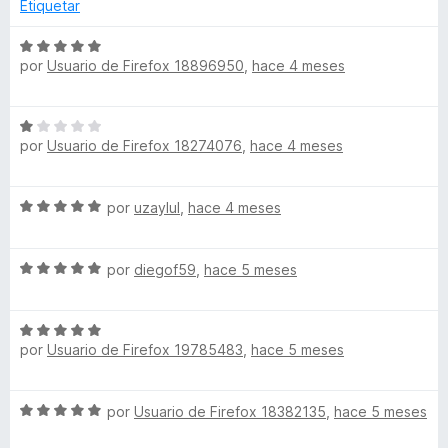
a
r
Etiquetar
n
l
ó
1
o
c
S
d
r
o
por
Usuario de Firefox 18896950
,
hace 4 meses
e
e
ó
n
v
5
c
5
a
S
o
d
l
por
Usuario de Firefox 18274076
,
hace 4 meses
e
n
e
o
v
5
5
r
a
d
ó
S
por
uzaylul
,
hace 4 meses
l
e
c
e
o
5
o
v
r
n
S
a
por
diegof59
,
hace 5 meses
ó
5
e
l
c
d
v
o
o
e
S
a
r
n
5
por
Usuario de Firefox 19785483
,
hace 5 meses
e
l
ó
1
v
o
c
d
a
r
o
e
S
por
Usuario de Firefox 18382135
,
hace 5 meses
l
ó
n
5
e
o
c
5