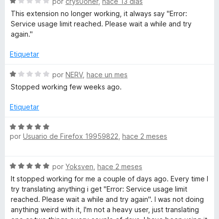
S
a
por
crys0oner
,
hace 13 días
r
e
l
ó
This extension no longer working, it always say "Error:
l
v
o
c
Service usage limit reached. Please wait a while and try
a
r
o
again."
e
l
ó
n
o
c
5
Etiquetar
T
r
o
d
ó
n
e
S
por
NERV
,
hace un mes
c
5
5
e
r
Stopped working few weeks ago.
o
d
v
n
e
a
Etiquetar
a
1
5
l
d
o
S
n
e
r
por
Usuario de Firefox 19959822
,
hace 2 meses
e
5
ó
v
s
c
a
S
o
por
Yoksven
,
hace 2 meses
l
e
n
o
It stopped working for me a couple of days ago. Every time I
l
v
1
r
try translating anything i get "Error: Service usage limit
a
d
ó
reached. Please wait a while and try again". I was not doing
a
l
e
c
anything weird with it, I'm not a heavy user, just translating
o
5