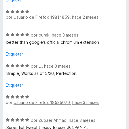
5
c
o
S
n
por
Usuario de Firefox 19814859
,
hace 2 meses
e
5
v
d
a
S
e
por
burak
,
hace 3 meses
l
e
5
o
better than google's official chromium extension
v
r
a
ó
Etiquetar
l
c
o
S
o
por
L.
,
hace 3 meses
r
e
n
Simple, Works as of 5/26, Perfection.
ó
v
5
c
a
d
Etiquetar
o
l
e
n
o
5
S
5
r
por
Usuario de Firefox 18535070
,
hace 3 meses
e
d
ó
v
e
c
a
5
S
o
por
Zubaer Ahmad
,
hace 3 meses
l
e
n
o
Super lightweight, easy to use, ありがとう.