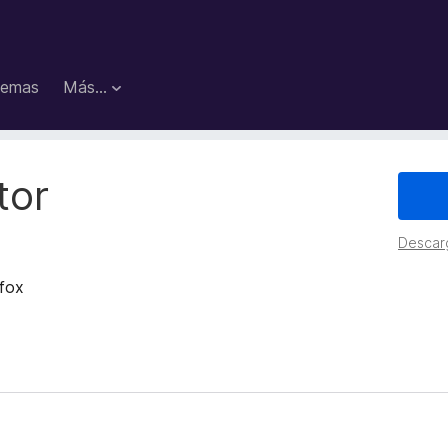
emas
Más...
tor
Descar
efox