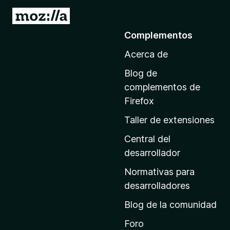
I
r
Complementos
a
Acerca de
l
a
Blog de
p
complementos de
á
Firefox
g
Taller de extensiones
i
n
Central del
a
desarrollador
d
Normativas para
e
desarrolladores
i
Blog de la comunidad
n
i
Foro