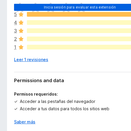
x
e
T
t
Inicia sesión para evaluar esta extensión
n
o
e
5
d
t
n
4
a
o
s
v
3
i
s
í
ó
2
p
a
n
a
1
n
r
o
Leer 1 revisiones
a
h
a
F
y
i
v
Permissions and data
r
a
e
l
Permisos requeridos:
f
o
Acceder a las pestañas del navegador
o
r
Acceder a tus datos para todos los sitios web
x
a
c
Saber más
i
o