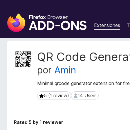
B
u
Extensiones
T
s
c
a
d
M
QR Code Genera
o
e
t
r
por
Amin
a
d
d
e
a
Minimal qrcode generator extension for fir
c
t
o
a
5 (1 review)
14 Users
5 (1 review)
14 Users
m
d
p
e
l
l
a
e
Rated 5 by 1 reviewer
e
m