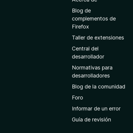
l
a
Blog de
p
complementos de
á
Firefox
g
Taller de extensiones
i
n
Central del
a
desarrollador
d
Normativas para
e
desarrolladores
i
Blog de la comunidad
n
i
Foro
c
Informar de un error
i
Guía de revisión
o
d