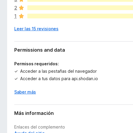
í
2
a
1
n
o
Leer las 15 revisiones
h
a
y
v
Permissions and data
a
l
Permisos requeridos:
o
Acceder a las pestañas del navegador
r
Acceder a tus datos para api.shodan.io
a
c
Saber más
i
o
n
e
Más información
s
Enlaces del complemento