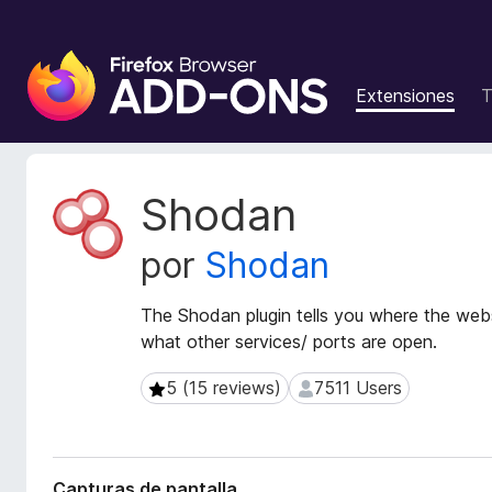
B
u
Extensiones
T
s
c
a
d
M
Shodan
o
e
t
r
por
Shodan
a
d
d
e
a
The Shodan plugin tells you where the webs
c
t
what other services/ ports are open.
o
a
m
d
5 (15 reviews)
7511 Users
5 (15 reviews)
7511 Users
p
e
l
l
a
e
e
m
Capturas de pantalla