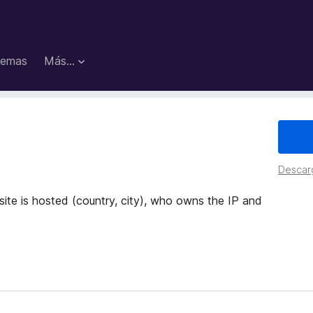
emas
Más...
Descar
ite is hosted (country, city), who owns the IP and