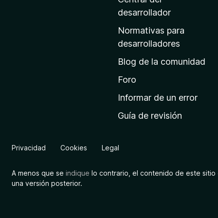
P
a
desarrollador
S
d
Normativas para
e
n
desarrolladores
i
Blog de la comunidad
i
n
i
Foro
p
c
Informar de un error
i
p
Guía de revisión
o
d
e
e
Privacidad
Cookies
Legal
M
t
o
A menos que se
indique
lo contrario, el contenido de este sitio 
E
z
una versión posterior.
i
x
l