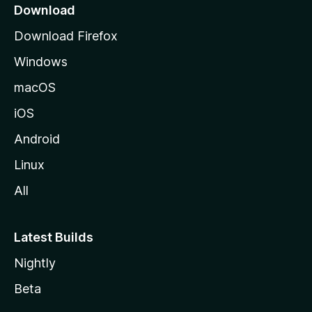
o
Download
d
Download Firefox
e
Windows
M
o
macOS
z
iOS
i
l
Android
l
Linux
a
All
Latest Builds
Nightly
Beta