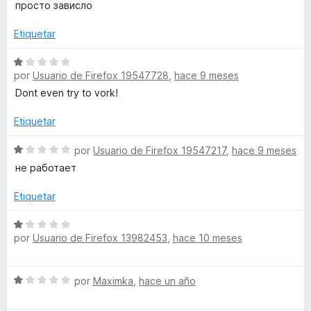
c
a
просто зависло
5
o
l
n
o
Etiquetar
1
r
d
ó
S
e
por
Usuario de Firefox 19547728
,
hace 9 meses
c
e
5
o
v
Dont even try to vork!
n
a
1
l
Etiquetar
d
o
e
r
S
por
Usuario de Firefox 19547217
,
hace 9 meses
5
ó
e
не работает
c
v
o
a
Etiquetar
n
l
1
o
S
d
r
por
Usuario de Firefox 13982453
,
hace 10 meses
e
e
ó
v
5
c
a
S
o
por
Maximka
,
hace un año
l
e
n
o
v
1