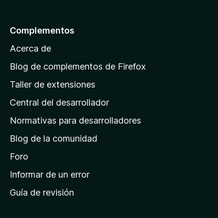
a
l
Complementos
a
Acerca de
p
á
Blog de complementos de Firefox
g
Taller de extensiones
i
Central del desarrollador
n
a
Normativas para desarrolladores
d
Blog de la comunidad
e
i
Foro
n
Informar de un error
i
Guía de revisión
c
i