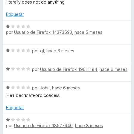
e
literally does not do anything
N
d
ó
v
e
c
a
Etiquetar
5
o
l
n
o
S
1
r
por
Usuario de Firefox 14373593
,
hace 5 meses
e
d
ó
v
e
c
a
5
S
o
por
gf
,
hace 6 meses
l
e
n
o
v
1
r
S
a
por
Usuario de Firefox 19611184
,
hace 6 meses
d
ó
e
l
e
c
v
o
5
o
S
a
por
John
,
hace 6 meses
r
n
e
l
ó
Нет бесплатного совсем.
1
v
o
c
d
a
r
o
Etiquetar
e
l
ó
n
5
o
c
1
S
r
o
por
Usuario de Firefox 18527940
,
hace 8 meses
d
e
ó
n
e
v