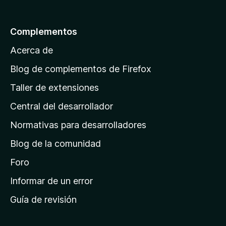
a
l
Complementos
a
Acerca de
p
á
Blog de complementos de Firefox
g
Taller de extensiones
i
Central del desarrollador
n
a
Normativas para desarrolladores
d
Blog de la comunidad
e
i
Foro
n
Informar de un error
i
Guía de revisión
c
i