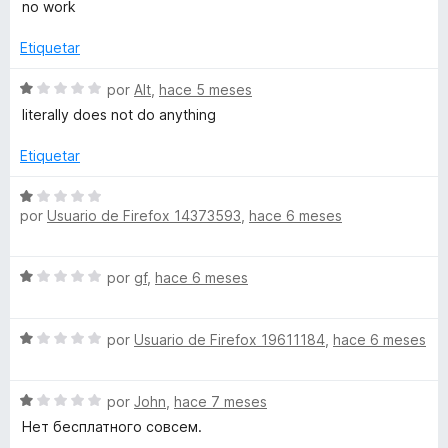
e
no work
N
e
c
v
5
o
a
Etiquetar
n
l
1
o
S
por
Alt
,
hace 5 meses
d
r
e
literally does not do anything
e
ó
v
5
c
a
Etiquetar
o
l
n
o
S
1
r
por
Usuario de Firefox 14373593
,
hace 6 meses
e
d
ó
v
e
c
a
5
S
o
por
gf
,
hace 6 meses
l
e
n
o
v
1
r
S
a
por
Usuario de Firefox 19611184
,
hace 6 meses
d
ó
e
l
e
c
v
o
5
o
S
a
por
John
,
hace 7 meses
r
n
e
l
ó
Нет бесплатного совсем.
1
v
o
c