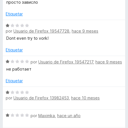
c
1
a
просто зависло
o
d
l
n
e
o
Etiquetar
1
5
r
d
ó
S
e
por
Usuario de Firefox 19547728
,
hace 9 meses
c
e
5
o
v
Dont even try to vork!
n
a
1
l
Etiquetar
d
o
e
r
S
por
Usuario de Firefox 19547217
,
hace 9 meses
5
ó
e
не работает
c
v
o
a
Etiquetar
n
l
1
o
S
d
r
por
Usuario de Firefox 13982453
,
hace 10 meses
e
e
ó
v
5
c
a
S
o
por
Maximka
,
hace un año
l
e
n
o
v
1