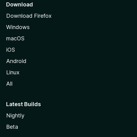
o
Download
d
Download Firefox
e
Windows
M
o
macOS
z
iOS
i
l
Android
l
Linux
a
All
Latest Builds
Nightly
Beta