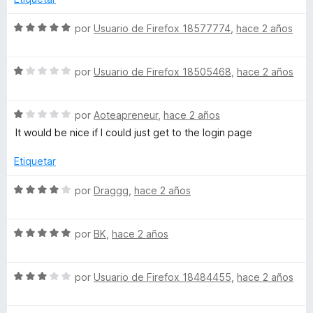
o
l
n
o
S
por
Usuario de Firefox 18577774
,
hace 2 años
5
r
e
d
ó
v
e
c
S
a
por
Usuario de Firefox 18505468
,
hace 2 años
5
o
e
l
n
v
o
5
S
a
por
Aoteapreneur
,
hace 2 años
r
d
e
l
ó
It would be nice if I could just get to the login page
e
v
o
c
5
a
r
o
Etiquetar
l
ó
n
o
c
5
S
por
Draggg
,
hace 2 años
r
o
d
e
ó
n
e
v
c
1
5
S
a
por
BK
,
hace 2 años
o
d
e
l
n
e
v
o
1
5
S
a
por
Usuario de Firefox 18484455
,
hace 2 años
r
d
e
l
ó
e
v
o
c