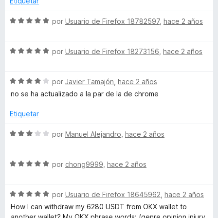
Etiquetar
d
l
ó
e
o
c
S
por
Usuario de Firefox 18782597
,
hace 2 años
5
r
o
e
ó
n
v
c
4
S
a
por
Usuario de Firefox 18273156
,
hace 2 años
o
d
e
l
n
e
v
o
1
5
S
a
por
Javier Tamajón
,
hace 2 años
r
d
e
l
ó
no se ha actualizado a la par de la de chrome
e
v
o
c
5
a
r
o
Etiquetar
l
ó
n
o
c
5
S
por
Manuel Alejandro
,
hace 2 años
r
o
d
e
ó
n
e
v
c
5
5
S
a
por
chong9999
,
hace 2 años
o
d
e
l
n
e
v
o
4
5
S
a
por
Usuario de Firefox 18645962
,
hace 2 años
r
d
e
l
ó
How I can withdraw my 6‎‎2‎‎8‎‎0‎‎ USDT from О‎‎К‎‎X wallet to
e
v
o
c
a‎n‎‎o‎t‎‎h‎er wallet? My О‎‎К‎‎X p‎h‎‎r‎a‎‎s‎e w‎o‎‎r‎d‎‎s:‎ (g‎e‎n‎r‎e o‎pi‎n‎io‎n i‎n‎ju‎ry