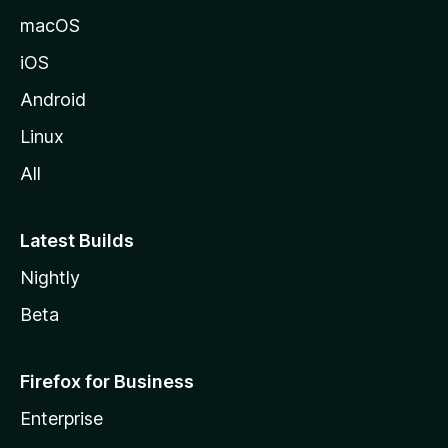
o
macOS
z
iOS
i
l
Android
l
Linux
a
All
Latest Builds
Nightly
Beta
Firefox for Business
Enterprise