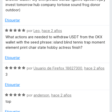
5
a
r
o
in‎v‎e‎st t‎o‎m‎o‎rr‎ow h‎u‎b c‎o‎m‎pa‎n‎y to‎rt‎oi‎se so‎u‎nd‎ fro‎g do‎n‎or
l
ó
n
ou‎tdo‎or)
o
c
3
r
o
d
Etiquetar
ó
n
e
c
5
5
S
por
Leo
,
hace 2 años
o
d
e
What actions are needed to withdraw USDT from the OKX
n
e
v
wallet with the seed phrase: island blind tennis trap moment
5
5
a
element print chair state hobby actress finish?
d
l
e
o
Etiquetar
5
r
ó
S
por
Usuario de Firefox 18627300
,
hace 2 años
c
e
3
o
v
n
a
Etiquetar
5
l
d
o
S
por
anderson
,
hace 2 años
e
r
e
top
5
ó
v
c
a
Etiquetar