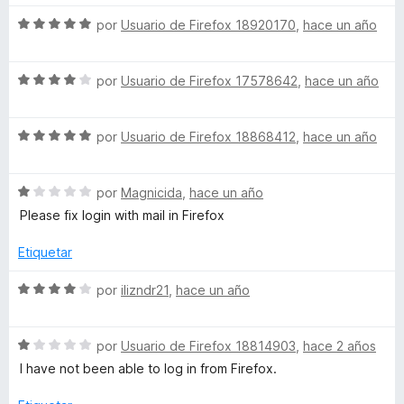
l
5
o
S
por
Usuario de Firefox 18920170
,
hace un año
n
d
r
e
e
ó
v
W
5
c
S
a
por
Usuario de Firefox 17578642
,
hace un año
o
e
l
a
n
v
o
5
S
a
por
Usuario de Firefox 18868412
,
hace un año
r
d
e
l
ó
l
e
v
o
c
5
S
a
por
Magnicida
,
hace un año
r
o
l
e
l
ó
n
Please fix login with mail in Firefox
v
o
c
5
e
a
r
o
d
Etiquetar
l
ó
n
e
o
t
c
4
5
S
por
ilizndr21
,
hace un año
r
o
d
e
ó
n
e
v
c
5
5
S
a
por
Usuario de Firefox 18814903
,
hace 2 años
o
d
e
l
I have not been able to log in from Firefox.
n
e
v
o
1
5
a
r