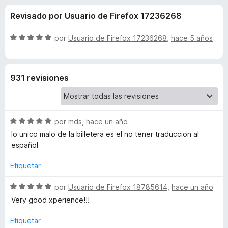
o
n
e
Revisado por Usuario de Firefox 17236268
4
n
n
,
t
4
S
por
Usuario de Firefox 17236268
,
hace 5 años
o
e
d
e
s
e
v
5
a
p
s
931 revisiones
l
a
o
r
d
r
a
ó
F
S
e
por
mds
,
hace un año
c
i
e
o
lo unico malo de la billetera es el no tener traduccion al
v
r
n
español
R
a
5
e
l
d
Etiquetar
f
o
o
e
o
r
S
5
por
Usuario de Firefox 18785614
,
hace un año
x
n
ó
e
Very good xperience!!!
c
v
o
a
i
Etiquetar
n