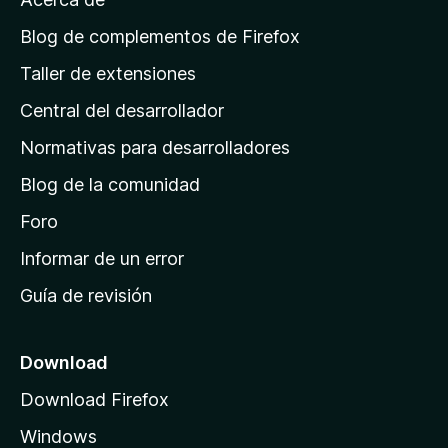
p
á
Blog de complementos de Firefox
g
Taller de extensiones
i
Central del desarrollador
n
a
Normativas para desarrolladores
d
Blog de la comunidad
e
i
Foro
n
Informar de un error
i
Guía de revisión
c
i
o
Download
d
Download Firefox
e
Windows
M